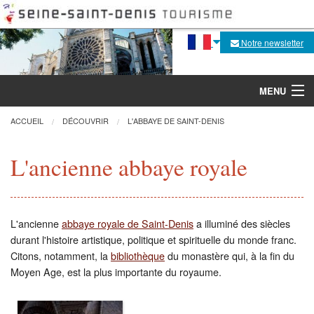
Notre newsletter
MENU
ACCUEIL
DÉCOUVRIR
L'ABBAYE DE SAINT-DENIS
Découvrir
L'ancienne abbaye royale
Agenda
L'ancienne
abbaye royale de Saint-Denis
a illuminé des siècles
Fabrique de la flèche
durant l'histoire artistique, politique et spirituelle du monde franc.
Citons, notamment, la
bibliothèque
du monastère qui, à la fin du
Visites, activités
Moyen Age, est la plus importante du royaume.
Pratique