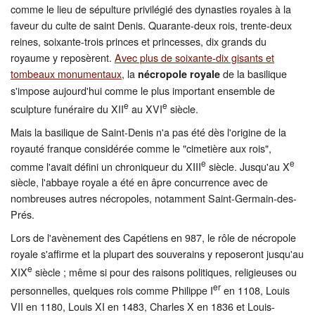
comme le lieu de sépulture privilégié des dynasties royales à la
faveur du culte de saint Denis. Quarante-deux rois, trente-deux
reines, soixante-trois princes et princesses, dix grands du
royaume y reposèrent.
Avec plus de soixante-dix gisants et
tombeaux monumentaux
, la
de la basilique
nécropole royale
s'impose aujourd'hui comme le plus important ensemble de
e
e
sculpture funéraire du XII
au XVI
siècle.
Mais la basilique de Saint-Denis n'a pas été dès l'origine de la
royauté franque considérée comme le "cimetière aux rois",
e
e
comme l'avait défini un chroniqueur du XIII
siècle. Jusqu'au X
siècle, l'abbaye royale a été en âpre concurrence avec de
nombreuses autres nécropoles, notamment Saint-Germain-des-
Prés.
Lors de l'avènement des Capétiens en 987, le rôle de nécropole
royale s'affirme et la plupart des souverains y reposeront jusqu'au
e
XIX
siècle ; même si pour des raisons politiques, religieuses ou
er
personnelles, quelques rois comme Philippe I
en 1108, Louis
VII en 1180, Louis XI en 1483, Charles X en 1836 et Louis-