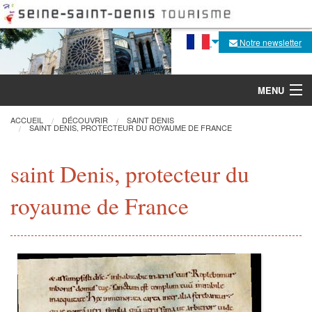
Notre newsletter
MENU
ACCUEIL
DÉCOUVRIR
SAINT DENIS
SAINT DENIS, PROTECTEUR DU ROYAUME DE FRANCE
Découvrir
saint Denis, protecteur du
Agenda
royaume de France
Fabrique de la flèche
Visites, activités
Pratique