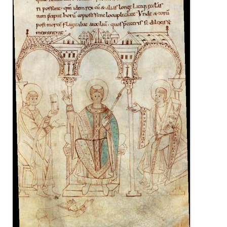
Restauration
CMN
Fouilles