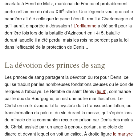
écarlate à Henri de Metz, maréchal de France et probablement
e
porte-oriflamme du roi au XIII
siècle. Une légende veut que cette
bannière ait été celle que le pape Léon III remit à Charlemagne et
qu'il aurait emportée à Jérusalem !
L'oriflamme
a été sorti pour la
dernière fois lors de la bataille d'Azincourt en 1415, bataille
durant laquelle il a été perdu, mais les rois ne perdent pas la foi
dans l'efficacité de la protection de Denis...
La dévotion des princes de sang
Les princes de sang partagent la dévotion du roi pour Denis, ce
qui se traduit par les nombreuses fondations pieuses ou le don de
reliques à l'abbaye. Le Retable de saint Denis (
fig.8
), commandé
par le duc de Bourgogne, en est une autre manifestation. Le
Christ en croix évoque ici le mystère de la transsubstantiation, ou
transformation du pain et du vin durant la messe, qui s'opère lors
du miracle de la communion reçue en prison par Denis des mains
du Christ, assisté par un ange à genoux portant une étole de
diacre et devant lequel on voit un calice. À droite figure
le martyre