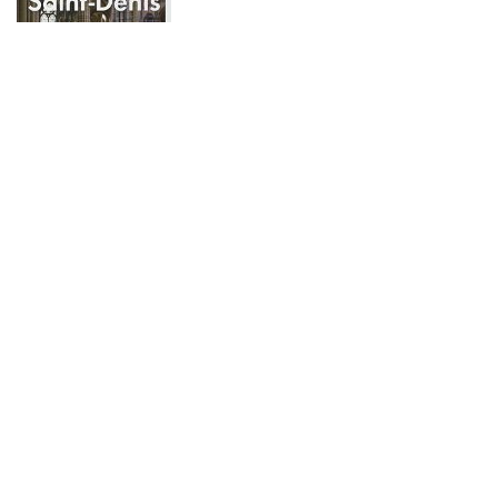
Livre sur la Basilique et ses chantiers
Livre : La Basilique Saint-Denis et ses grands chantiers
paru en
avril 2022, auteur : Jean-Michel-Leniaud
Livre sur les gisants de la Basilique St Denis
Les Gisants de la Basilique de Saint-Denis
, auteur : Antoine
Schneck
Le petit plus !
Retrouvez nos
idées cadeaux sur le thème de la Basilique
Basilique cathédrale de Saint-Denis
|
Plan de site
|
Seine-Saint-
Denis Tourisme