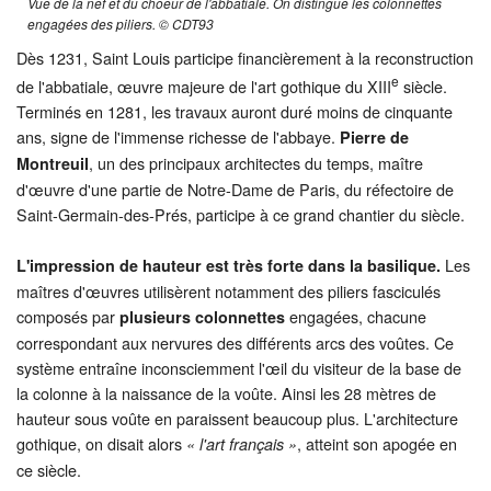
Vue de la nef et du choeur de l'abbatiale. On distingue les colonnettes
engagées des piliers. © CDT93
Dès 1231, Saint Louis participe financièrement à la reconstruction
e
de l'abbatiale, œuvre majeure de l'art gothique du XIII
siècle.
Terminés en 1281, les travaux auront duré moins de cinquante
ans, signe de l'immense richesse de l'abbaye.
Pierre de
, un des principaux architectes du temps, maître
Montreuil
d'œuvre d'une partie de Notre-Dame de Paris, du réfectoire de
Saint-Germain-des-Prés, participe à ce grand chantier du siècle.
Les
L'impression de hauteur est très forte dans la basilique.
maîtres d'œuvres utilisèrent notamment des piliers fasciculés
composés par
engagées, chacune
plusieurs colonnettes
correspondant aux nervures des différents arcs des voûtes. Ce
système entraîne inconsciemment l'œil du visiteur de la base de
la colonne à la naissance de la voûte. Ainsi les 28 mètres de
hauteur sous voûte en paraissent beaucoup plus. L'architecture
gothique, on disait alors
, atteint son apogée en
« l'art français »
ce siècle.