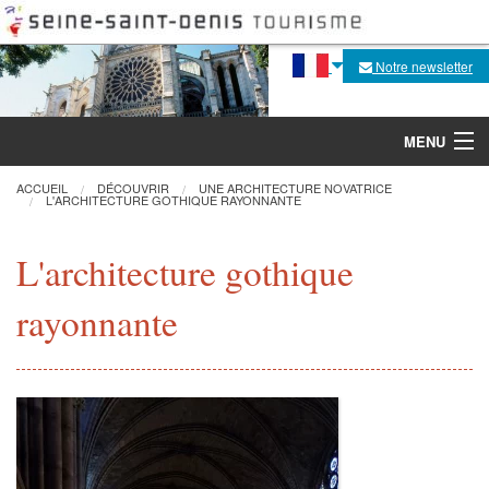
Notre newsletter
MENU
ACCUEIL
DÉCOUVRIR
UNE ARCHITECTURE NOVATRICE
L'ARCHITECTURE GOTHIQUE RAYONNANTE
Découvrir
L'architecture gothique
Agenda
rayonnante
Fabrique de la flèche
Visites, activités
Pratique