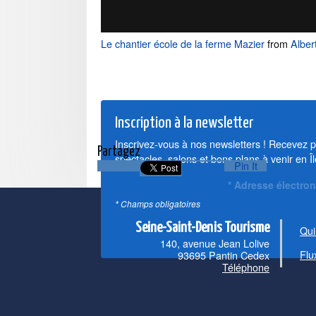
Le chantier école de la ferme Mazier
from
Albert
Inscription à la newsletter
Inscrivez-vous à nos newsletters ! Recevez par
Partagez
spectacles, salons et bons plans à venir en Î
Pin It
*
Adresse électro
* Champs obligatoires
Seine-Saint-Denis Tourisme
Qui
140, avenue Jean Lolive
Flu
93695 Pantin Cedex
Téléphone