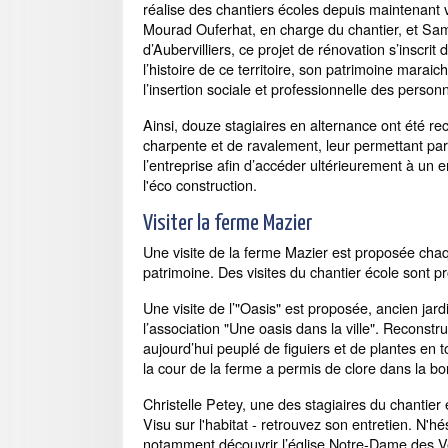
réalise des chantiers écoles depuis maintenant 
Mourad Ouferhat, en charge du chantier, et Sam
d’Aubervilliers, ce projet de rénovation s’inscrit 
l’histoire de ce territoire, son patrimoine maraich
l’insertion sociale et professionnelle des perso
Ainsi, douze stagiaires en alternance ont été re
charpente et de ravalement, leur permettant p
l’entreprise afin d’accéder ultérieurement à un
l'éco construction.
Visiter la ferme Mazier
Une visite de la ferme Mazier est proposée ch
patrimoine. Des visites du chantier école sont
Une visite de l’"Oasis" est proposée, ancien jardi
l’association "Une oasis dans la ville". Reconstr
aujourd’hui peuplé de figuiers et de plantes en
la cour de la ferme a permis de clore dans la bo
Christelle Petey, une des stagiaires du chantier 
Visu sur l'habitat - retrouvez son entretien. N'h
notamment découvrir l’église Notre-Dame des Ve