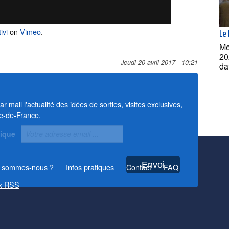
ivi
on
Vimeo
.
Le 
Me
20
Jeudi 20 avril 2017 - 10:21
da
 mail l'actualité des idées de sorties, visites exclusives,
le-de-France.
nique
 sommes-nous ?
Infos pratiques
Contact
FAQ
x RSS