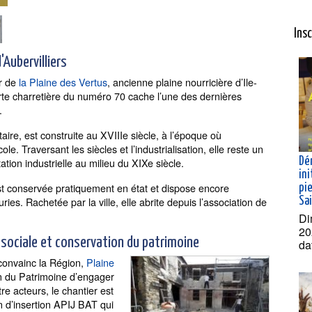
Ins
'Aubervilliers
ur de
la Plaine des Vertus
, ancienne plaine nourricière d’Ile-
rte charretière du numéro 70 cache l’une des dernières
.
ire, est construite au XVIIIe siècle, à l’époque où
ole. Traversant les siècles et l’industrialisation, elle reste un
Dé
ation industrielle au milieu du XIXe siècle.
ini
st conservée pratiquement en état et dispose encore
pie
ies. Rachetée par la ville, elle abrite depuis l’association de
Sa
Di
20
n sociale et conservation du patrimoine
da
convainc la Région,
Plaine
ion du Patrimoine d’engager
e acteurs, le chantier est
on d’insertion APIJ BAT qui