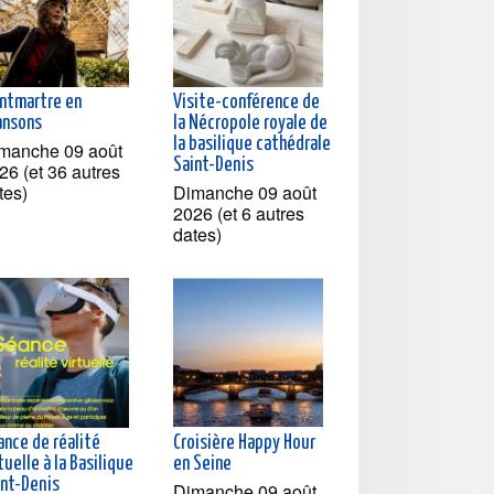
ntmartre en
Visite-conférence de
ansons
la Nécropole royale de
la basilique cathédrale
manche 09 août
Saint-Denis
26 (et 36 autres
tes)
Dimanche 09 août
2026 (et 6 autres
dates)
ance de réalité
Croisière Happy Hour
tuelle à la Basilique
en Seine
int-Denis
Dimanche 09 août