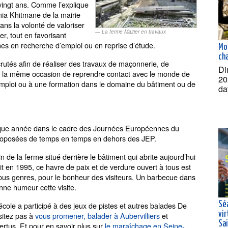
vingt ans. Comme l’explique
ia Khitmane de la mairie
dans la volonté de valoriser
La ferme Mazier en travaux
er, tout en favorisant
nnes en recherche d’emploi ou en reprise d’étude.
Mo
ch
crutés afin de réaliser des travaux de maçonnerie, de
Di
ar la même occasion de reprendre contact avec le monde de
20
 emploi ou à une formation dans le domaine du bâtiment ou de
da
aque année dans le cadre des Journées Européennes du
 proposées de temps en temps en dehors des JEP.
n de la ferme situé derrière le bâtiment qui abrite aujourd’hui
uit en 1995, ce havre de paix et de verdure ouvert à tous est
 tous genres, pour le bonheur des visiteurs. Un barbecue dans
nne humeur cette visite.
Sé
école a participé à des jeux de pistes et autres balades De
vir
ésitez pas à
vous promener, balader à Aubervilliers
et
Sa
rtus. Et pour en savoir plus sur
le maraîchage en Seine-