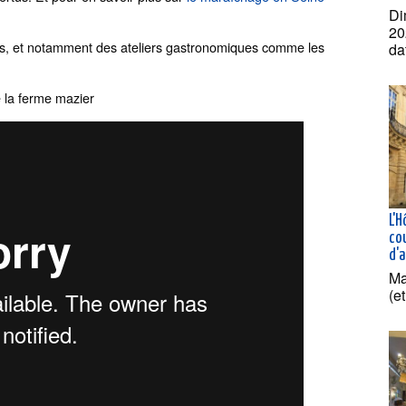
Di
20
iers, et notamment des ateliers gastronomiques comme les
da
e la ferme mazier
L'H
co
d'a
Ma
(e