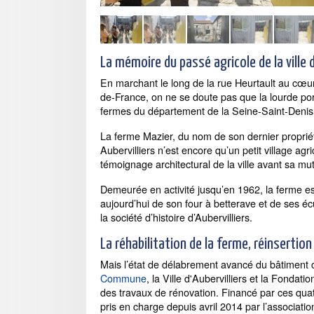
La mémoire du passé agricole de la ville d
En marchant le long de la rue Heurtault au cœ
de-France, on ne se doute pas que la lourde po
fermes du département de la Seine-Saint-Denis
La ferme Mazier, du nom de son dernier propriéta
Aubervilliers n’est encore qu’un petit village agric
témoignage architectural de la ville avant sa mut
Demeurée en activité jusqu’en 1962, la ferme e
aujourd’hui de son four à betterave et de ses écur
la société d’histoire d’Aubervilliers.
La réhabilitation de la ferme, réinsertio
Mais l’état de délabrement avancé du bâtiment 
Commune
, la Ville d'Aubervilliers et la Fondat
des travaux de rénovation. Financé par ces quatr
pris en charge depuis avril 2014 par l’associati