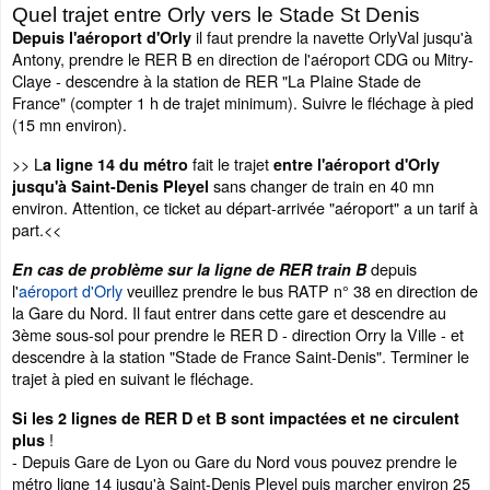
Quel trajet entre Orly vers le Stade St Denis
il faut prendre la navette OrlyVal jusqu'à
Depuis l'aéroport d'Orly
Antony, prendre le RER B en direction de l'aéroport CDG ou Mitry-
Claye - descendre à la station de RER "La Plaine Stade de
France" (compter 1 h de trajet minimum). Suivre le fléchage à pied
(15 mn environ).
>> L
fait le trajet
a ligne 14 du métro
entre l'aéroport d'Orly
sans changer de train en 40 mn
jusqu'à Saint-Denis Pleyel
environ. Attention, ce ticket au départ-arrivée "aéroport" a un tarif à
part.<<
depuis
En cas de problème sur la ligne de RER train B
l'
aéroport d'Orly
veuillez prendre le bus RATP n° 38 en direction de
la Gare du Nord. Il faut entrer dans cette gare et descendre au
3ème sous-sol pour prendre le RER D - direction Orry la Ville - et
descendre à la station "Stade de France Saint-Denis". Terminer le
trajet à pied en suivant le fléchage.
Si les 2 lignes de RER D et B sont impactées et ne circulent
!
plus
- Depuis Gare de Lyon ou Gare du Nord vous pouvez prendre le
métro ligne 14 jusqu'à Saint-Denis Pleyel puis marcher environ 25