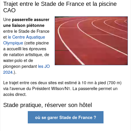
Trajet entre le Stade de France et la piscine
CAO
Une
passerelle assurer
une liaison piétonne
entre le Stade de France
et
le Centre Aquatique
Olympique
(cette piscine
a accueilli les épreuves
de natation artistique, de
water-polo et de
plongeon pendant
les JO
2024
.).
Le trajet entre ces deux sites est estimé à 10 mn à pied (700 m)
via l'avenue du Président Wilson/N1. La passerelle permet un
accès direct.
Stade pratique, réserver son hôtel
où se garer Stade de France ?