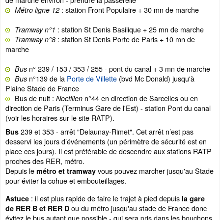
: station Front Populaire + 30 mn de marche
Métro ligne 12
: station St Denis Basilique + 25 mn de marche
Tramway n°1
: station St Denis Porte de Paris + 10 mn de
Tramway n°8
marche
n° 239 / 153 / 353 / 255 - pont du canal + 3 mn de marche
Bus
n°139 de la
Porte de Villette
(bvd Mc Donald) jusqu'à
Bus
Plaine Stade de France
Bus de nuit :
n°44 en direction de Sarcelles ou en
Noctilien
direction de Paris (Terminus Gare de l'Est) - station Pont du canal
(voir les horaires sur le site RATP).
239 et 353 - arrêt "Delaunay-Rimet". Cet arrêt n’est pas
Bus
desservi les jours d’événements (un périmètre de sécurité est en
place ces jours). Il est préférable de descendre aux stations RATP
proches des RER, métro.
Depuis le
vous pouvez marcher jusqu'au Stade
métro et tramway
pour éviter la cohue et embouteillages.
: il est plus rapide de faire le trajet à pied depuis
Astuce
la gare
ou du métro jusqu'au stade de France donc
de RER B et RER D
évitez le bus autant que possible - qui sera pris dans les bouchons.