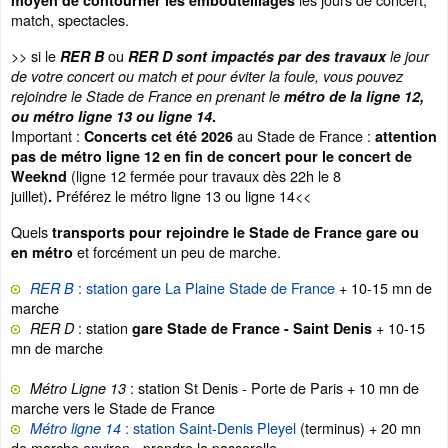
moyen de contourner les embouteillages
match, spectacles.
>> si le
ou
RER B
RER D sont impactés par des travaux
le jour
de votre concert ou match et pour éviter la foule, vous pouvez
rejoindre le Stade de France en prenant le
métro de la ligne 12,
ou métro ligne 13 ou ligne 14
.
Important :
au Stade de France :
Concerts cet été 2026
attention
pas de métro ligne 12 en fin de concert pour le concert de
(ligne 12 fermée pour travaux dès 22h le 8
Weeknd
juillet)
Préférez le métro ligne 13 ou ligne 14<<
.
Quels
transports pour rejoindre le Stade de France gare ou
et forcément un peu de marche.
en métro
: station gare La Plaine Stade de France
+ 10-15 mn de
RER B
marche
: station
+ 10-15
RER D
gare Stade de France - Saint Denis
mn de marche
: station St Denis - Porte de Paris + 10 mn de
Métro Ligne 13
marche vers le Stade de France
: station Saint-Denis Pleyel
(terminus) + 20 mn
Métro ligne 14
de marche environ - prendre la passerelle