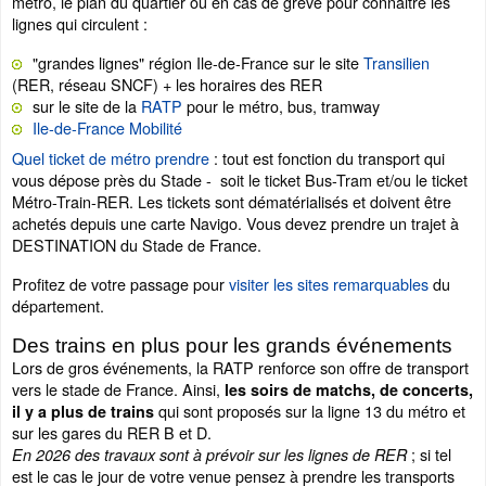
métro, le plan du quartier ou en cas de grève pour connaitre les
lignes qui circulent :
"grandes lignes" région Ile-de-France sur le site
Transilien
(RER, réseau SNCF) + les horaires des RER
sur le site de la
RATP
pour le métro, bus, tramway
Ile-de-France Mobilité
Quel ticket de métro prendre
: tout est fonction du transport qui
vous dépose près du Stade - soit le ticket Bus-Tram et/ou le ticket
Métro-Train-RER. Les tickets sont dématérialisés et doivent être
achetés depuis une carte Navigo. Vous devez prendre un trajet à
DESTINATION du Stade de France.
Profitez de votre passage pour
visiter les sites remarquables
du
département.
Des trains en plus pour les grands événements
Lors de gros événements, la RATP renforce son offre de transport
vers le stade de France. Ainsi,
les soirs de matchs, de concerts,
qui sont proposés sur la ligne 13 du métro et
il y a plus de trains
sur les gares du RER B et D.
; si tel
En 2026 des travaux sont à prévoir sur les lignes de RER
est le cas le jour de votre venue pensez à prendre les transports