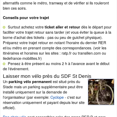
alternatifs comme le métro, tramway et de vérifier si ils rouleront
bien ces soirs.
Conseils pour votre trajet
Surtout achetez votre
dès le départ pour
ticket aller et retour
faciliter votre trajet retour sans tarder (et vous éviter la queue à la
borne d'achat des tickets - pas ou peu de guichet physique).
Préparez votre trajet retour en notant l'horaire du dernier RER
et/ou métro en prenant compte des correspondances. (voir les
itinéraires et horaires sur les sites : ratp.fr ou transilien.com ou
iledefrance-mobilites.fr)
Pensez à être présent au moins 2 h à l'avance avant le début
de l'événement.
Laisser mon vélo près du SDF St Denis
Un
est situé près du
parking vélo permanent
Stade mais un parking supplémentaire peut être
installé uniquement sur la demande de
l'organisateur (par exemple:
Cyclope
- c'est sur
réservation uniquement et payant depuis leur site
officiel).
Des abris vélo
sont accessibles près des gares RER D et gare