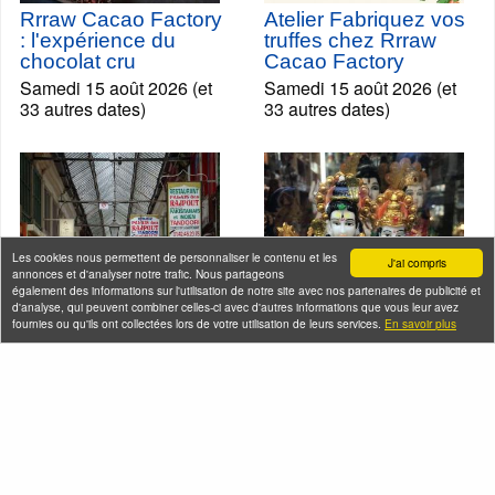
Rrraw Cacao Factory
Atelier Fabriquez vos
: l'expérience du
truffes chez Rrraw
chocolat cru
Cacao Factory
Samedi 15 août 2026 (et
Samedi 15 août 2026 (et
33 autres dates)
33 autres dates)
Les cookies nous permettent de personnaliser le contenu et les
J'ai compris
annonces et d'analyser notre trafic. Nous partageons
également des informations sur l'utilisation de notre site avec nos partenaires de publicité et
d'analyse, qui peuvent combiner celles-ci avec d'autres informations que vous leur avez
fournies ou qu'ils ont collectées lors de votre utilisation de leurs services.
En savoir plus
Voyage dans le sous-
Spécial enfants -
continent indien à
L'Inde à Paris en
Paris
famille
Mercredi 19 août 2026 (et
Mercredi 19 août 2026 (et
6 autres dates)
2 autres dates)