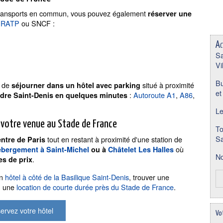
s transports en commun, vous pouvez également
réserver une
RATP
ou SNCF :
Ac
Sa
Vi
Bu
e de
situé à proximité
séjourner dans un hôtel avec parking
et
:
Autoroute A1
,
A86
,
ndre Saint-Denis en quelques minutes
Le
e votre venue au Stade de France
To
Sa
tout en restant à proximité d'une station de
entre de Paris
où
bergement à Saint-Michel
ou à
Châtelet Les Halles
No
.
es de prix
un
hôtel à côté de la Basilique Saint-Denis
, trouver une
 une
location de courte durée près du Stade de France
.
ervez votre hôtel
Vo