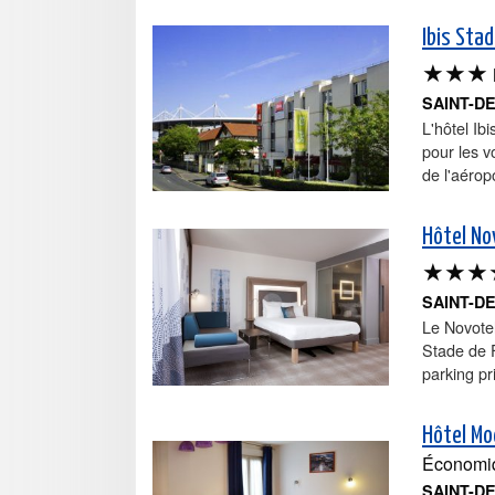
Ibis Sta
★★★
SAINT-D
L'hôtel Ib
pour les v
de l'aérop
Hôtel No
★★★
SAINT-D
Le Novotel
Stade de F
parking pri
Hôtel Mo
Économi
SAINT-D