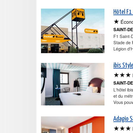
Hôtel F1
★
Écon
SAINT-D
F1 Saint-D
Stade de 
Légion d'
ibis Styl
★★★
SAINT-D
L'hôtel ib
et du métr
Vous pouve
Adagio S
★★★