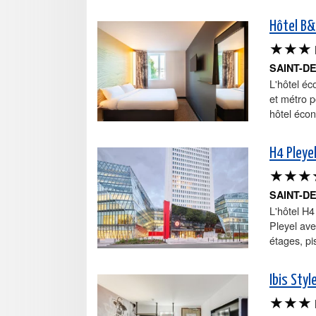
Hôtel B&
★★★
SAINT-D
L'hôtel éc
et métro p
hôtel écon
H4 Pleye
★★★
SAINT-D
L'hôtel H4
Pleyel av
étages, pis
Ibis Styl
★★★