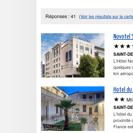
Réponses :
41
(Voir les résultats sur la cart
Novotel 
★★★
SAINT-D
L'Hôtel No
quelques m
km aéropor
Hotel du
★★
Mil
SAINT-D
L'hôtel du
proximité 
France est