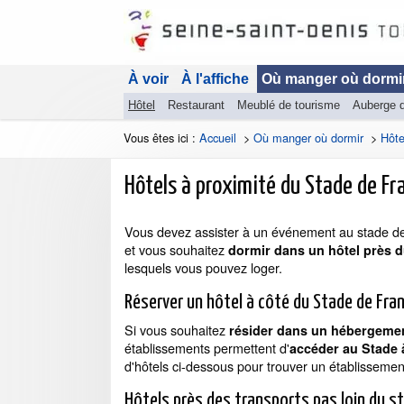
À voir
À l'affiche
Où manger où dormi
Hôtel
Restaurant
Meublé de tourisme
Auberge 
Vous êtes ici :
Accueil
>
Où manger où dormir
>
Hôte
Hôtels à proximité du Stade de Fr
Vous devez assister à un événement au stade de 
et vous souhaitez
dormir dans un hôtel près d
lesquels vous pouvez loger.
Réserver un hôtel à côté du Stade de Fra
Si vous souhaitez
résider dans un hébergemen
établissements permettent d'
accéder au Stade 
d'hôtels ci-dessous pour trouver un établissemen
Hôtels près des transports pas loin du s