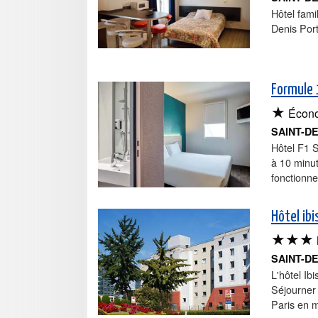
Hôtel fami
Denis Por
Formule 
★
Écon
SAINT-D
Hôtel F1 S
à 10 minu
fonctionnel
Hôtel ib
★★★
SAINT-D
L'hôtel Ib
Séjourner
Paris en m