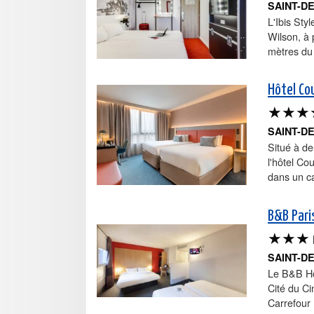
SAINT-D
L'Ibis Sty
Wilson, à 
mètres du 
Hôtel Co
★★★
SAINT-D
Situé à de
l'hôtel Co
dans un c
B&B Pari
★★★
SAINT-D
Le B&B Hôt
Cité du C
Carrefour 