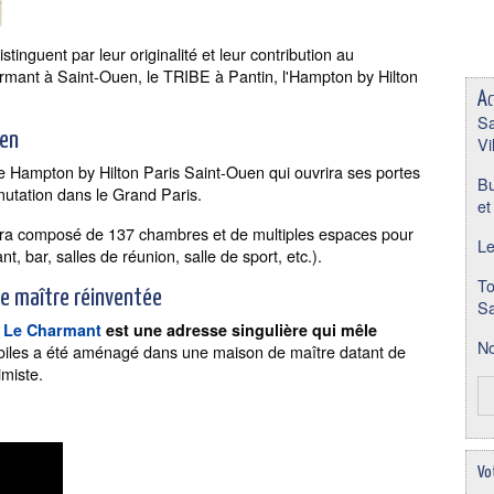
stinguent par leur originalité et leur contribution au
armant à Saint-Ouen, le TRIBE à Pantin, l'Hampton by Hilton
Ac
Sa
uen
Vi
e Hampton by Hilton Paris Saint-Ouen qui ouvrira ses portes
Bu
utation dans le Grand Paris.
et
sera composé de 137 chambres et de multiples espaces pour
Le
t, bar, salles de réunion, salle de sport, etc.).
To
e maître réinventée
Sa
l Le Charmant
est une adresse singulière qui mêle
No
toiles a été aménagé dans une maison de maître datant de
imiste.
Vo