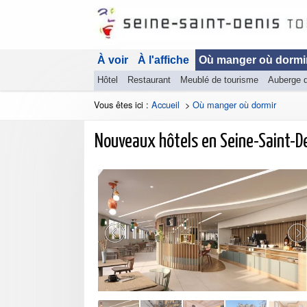
À voir
À l'affiche
Où manger où dormi
Hôtel
Restaurant
Meublé de tourisme
Auberge 
Vous êtes ici :
Accueil
>
Où manger où dormir
Nouveaux hôtels en Seine-Saint-D