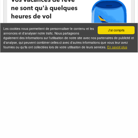
Les cookies nous permettent de personnaliser le contenu et les
J'ai compris
annonces et d'analyser notre trafic. Nous partageons
également des informations sur l'utilisation de notre site avec nos partenaires de publicité et
d'analyse, qui peuvent combiner celles-ci avec d'autres informations que vous leur avez
fournies ou qu'ils ont collectées lors de votre utilisation de leurs services.
En savoir plus
Seine-Saint-Denis Tourisme
140, avenue Jean Lolive
93695 Pantin Cedex
Téléphone
Qui sommes-nous ?
Infos pratiques
Contact
FAQ