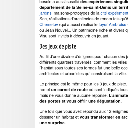
besoin a aussi suscité
des expériences singuli
département de la Seine-saint-Denis un terri
jardins
, maisons-prototypes de la
cité expérimen
Sec, réalisations d’architectes de renom tels qu
Chemetov
(qui a aussi réalisé le
foyer Ambroise 
ou Jean Nouvel... Un patrimoine riche et divers q
Visu sont invités à découvrir en jouant.
Des jeux de piste
Au fil d’une dizaine d’énigmes pour chacun des je
différents quartiers traversés, comment les ville
l’habitat sous toutes ses formes fut une belle occ
architectes et urbanistes qui construisent la ville.
Le principe est le même pour les 3 jeux de piste
remet
où sont indiqués tous 
un carnet de route
mais ne vous donne aucune réponse.
L'animate
des portes et vous offrir une dégustation.
Une fois que vous avez répondu aux 12 énigmes, 
dessiner un habitat et
vous transformer en archi
une surprise.