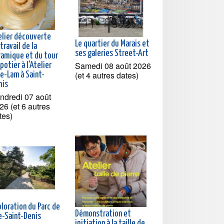
elier découverte
Le quartier du Marais et
travail de la
ses galeries Street-Art
ramique et du tour
Samedi 08 août 2026
potier à l'Atelier
(et 4 autres dates)
He-Lam à Saint-
nis
ndredi 07 août
26 (et 6 autres
tes)
loration du Parc de
Démonstration et
le-Saint-Denis
initiation à la taille de