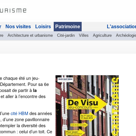
r
Nos visites
Loisirs
Patrimoine
L'associatio
re
Architecture et urbanisme
Cité-jardin
Villes
Agriculture
Archéologi
e chaque été un jeu-
u Département. Pour sa 6e
osait de partir à
la
et aller à l’encontre des
 d’une
cité HBM
des années
 d’une zone pavillonnaire
templer la diversité des
ommun : celui d’un toit. Ce