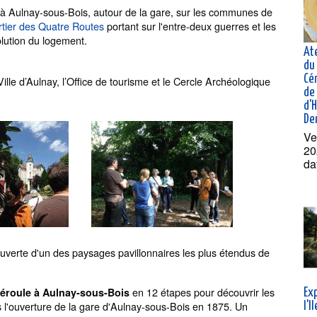
 à Aulnay-sous-Bois, autour de la gare, sur les communes de
rtier des Quatre Routes
portant sur l'entre-deux guerres et les
lution du logement.
At
du 
Cé
ille d’Aulnay, l’Office de tourisme et le Cercle Archéologique
de 
d'
De
Ve
20
da
ouverte d'un des paysages pavillonnaires les plus étendus de
en 12 étapes pour découvrir les
 déroule à Aulnay-sous-Bois
Exp
ès l'ouverture de la gare d'Aulnay-sous-Bois en 1875. Un
l'I