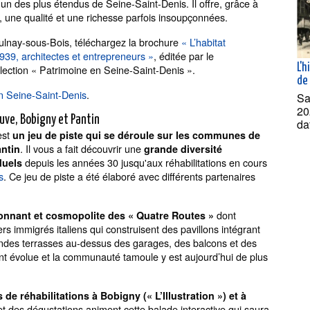
un des plus étendus de Seine-Saint-Denis. Il offre, grâce à
s, une qualité et une richesse parfois insoupçonnées.
’Aulnay-sous-Bois, téléchargez la brochure
« L’habitat
939, architectes et entrepreneurs »
, éditée par le
L'h
lection « Patrimoine en Seine-Saint-Denis ».
de 
 en Seine-Saint-Denis
.
Sa
20
uve, Bobigny et Pantin
da
est
un jeu de piste qui se déroule sur les communes de
. Il vous a fait découvrir une
ntin
grande diversité
depuis les années 30 jusqu'aux réhabilitations en cours
iduels
s
. Ce jeu de piste a été élaboré avec différents partenaires
dont
sonnant et cosmopolite des « Quatre Routes »
ers immigrés italiens qui construisent des pavillons intégrant
ndes terrasses au-dessus des garages, des balcons et des
vant évolue et la communauté tamoule y est aujourd’hui de plus
 de réhabilitations à Bobigny (« L’Illustration ») et à
et des dégustations animent cette balade interactive qui saura