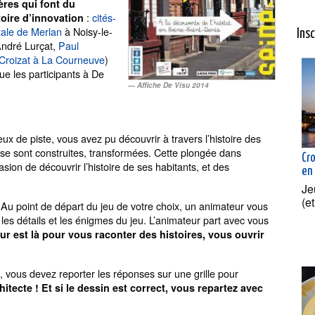
ères qui font du
:
cités-
toire d’innovation
tale de Merlan
à Noisy-le-
Ins
’André Lurçat,
Paul
Croizat à La Courneuve
)
ue les participants à De
Affiche De Visu 2014
ux de piste, vous avez pu découvrir à travers l’histoire des
s se sont construites, transformées. Cette plongée dans
Cr
asion de découvrir l’histoire de ses habitants, et des
en
Je
(e
. Au point de départ du jeu de votre choix, un animateur vous
les détails et les énigmes du jeu. L’animateur part avec vous
ur est là pour vous raconter des histoires, vous ouvrir
vous devez reporter les réponses sur une grille pour
tecte ! Et si le dessin est correct, vous repartez avec