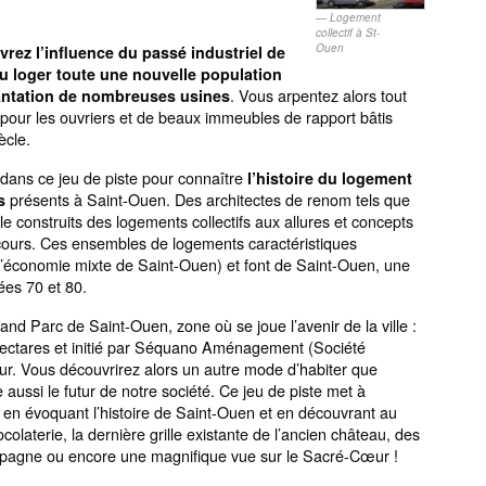
Logement
collectif à St-
Ouen
rez l’influence du passé industriel de
u loger toute une nouvelle population
. Vous arpentez alors tout
plantation de nombreuses usines
s pour les ouvriers et de beaux immeubles de rapport bâtis
ècle.
ans ce jeu de piste pour connaître
l’histoire du logement
présents à Saint-Ouen. Des architectes de renom tels que
s
 construits des logements collectifs aux allures et concepts
arcours. Ces ensembles de logements caractéristiques
d’économie mixte de Saint-Ouen) et font de Saint-Ouen, une
ées 70 et 80.
and Parc de Saint-Ouen, zone où se joue l’avenir de la ville :
hectares et initié par Séquano Aménagement (Société
jour. Vous découvrirez alors un autre mode d’habiter que
aussi le futur de notre société. Ce jeu de piste met à
t en évoquant l’histoire de Saint-Ouen et en découvrant au
olaterie, la dernière grille existante de l’ancien château, des
mpagne ou encore une magnifique vue sur le Sacré-Cœur !