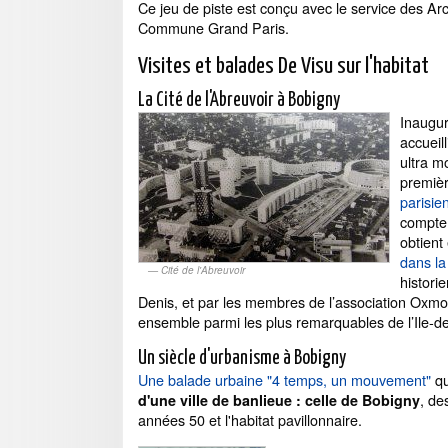
Ce jeu de piste est conçu avec le service des Arc
Commune Grand Paris.
Visites et balades De Visu sur l'habitat
La Cité de l'Abreuvoir à Bobigny
Inaugu
accueil
ultra m
premiè
parisie
compte 
obtient
dans la
Cité de l'Abreuvoir
histori
Denis, et par les membres de l’association Ox
ensemble parmi les plus remarquables de l’Ile-d
Un siècle d'urbanisme à Bobigny
Une balade urbaine "4 temps, un mouvement"
qu
, de
d'une ville de banlieue : celle de Bobigny
années 50 et l'habitat pavillonnaire.