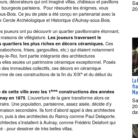
urs, décorateurs qui ont imaginé villas, châteaux et pavillons
Sa
ou bourgeois parisiens. Pour résoudre les énigmes, vous
20
s-Bois. Ce jeu de piste a été conçu en partenariat avec la
 le Cercle Archéologique et Historique d’Aulnay-sous-Bois.
s joueurs ont pu découvrir un quartier pavillonnaire étonnant,
 maisons de villégiature.
Les joueurs traversent le
Ces
s quartiers les plus riches en décors céramiques.
 cabochons, frises, gargouilles, etc.) qui étaient notamment
sy-le-Roi, font partie intégrante des architectures
 elles seules un patrimoine céramique exceptionnel. Posés
ou des immeubles collectifs, ces décors en céramique
e
rme de ces constructions de la fin du XIX
et du début du
La
fra
ères
 de cette ville avec les 1
constructions des années
Ma
. L’ouverture de la gare transforme alors ce
lnay en 1875
Sa
graire. Une population, parisienne, assez aisée, décide d’y
20
r maison secondaire. Ils font d’abord appel à des architectes
da
tion, puis à des architectes du Raincy comme Paul Delaporte.
chitectes s’installent à Aulnay, comme Frédéric Delafont qui
 - pour dessiner de très belles villas.