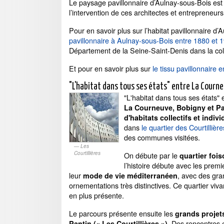
Le paysage pavillonnaire d’Aulnay-sous-Bois est 
l’intervention de ces architectes et entrepreneur
Pour en savoir plus sur l’habitat pavillonnaire d
pavillonnaire à Aulnay-sous-Bois entre 1880 et 1
Département de la Seine-Saint-Denis dans la col
Et pour en savoir plus sur
le tissu pavillonnaire
"L'habitat dans tous ses états" entre La Courne
"L'habitat dans tous ses états" 
La Courneuve, Bobigny et Pa
d'habitats collectifs et indiv
dans
le quartier des Courtillière
des communes visitées.
Les
Courtillières
On débute par le
quartier foi
l’histoire débute avec les premi
leur
, avec des gra
mode de vie méditerranéen
ornementations très distinctives. Ce quartier vi
en plus présente.
Le parcours présente ensuite les
grands projets
. Des rencontres 
Pantin (« Les Courtillières »)