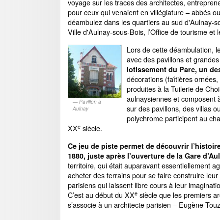
voyage sur les traces des architectes, entreprene
pour ceux qui venaient en villégiature – abbés 
déambulez dans les quartiers au sud d'Aulnay-sou
Ville d'Aulnay-sous-Bois, l’Office de tourisme et
Lors de cette déambulation, le
avec des pavillons et grandes
lotissement du Parc, un de
décorations (faîtières ornées,
produites à la Tuilerie de Choi
aulnaysiennes et composent à
Pavillon à
sur des pavillons, des villas 
Aulnay
polychrome participent au cha
e
XX
siècle.
Ce jeu de piste permet de découvrir l’histoire
1880, juste après l’ouverture de la Gare d’Au
territoire, qui était auparavant essentiellement a
acheter des terrains pour se faire construire leu
parisiens qui laissent libre cours à leur imagina
e
C’est au début du XX
siècle que les premiers ar
s’associe à un architecte parisien – Eugène Touzé