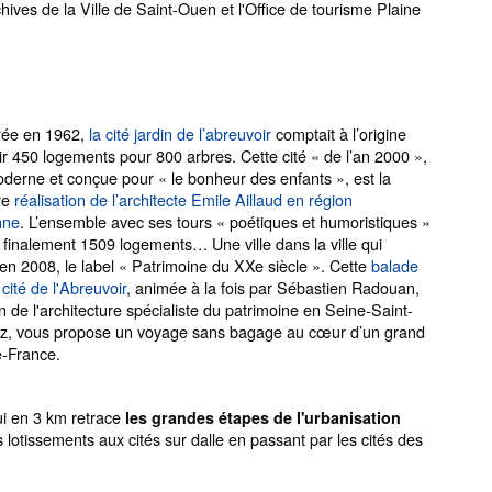
hives de la Ville de Saint-Ouen et l'Office de tourisme Plaine
rée en 1962,
la cité jardin de l’abreuvoir
comptait à l’origine
lir 450 logements pour 800 arbres. Cette cité « de l’an 2000 »,
oderne et conçue pour « le bonheur des enfants », est la
re
réalisation de l’architecte Emile Aillaud en région
nne
. L’ensemble avec ses tours « poétiques et humoristiques »
finalement 1509 logements… Une ville dans la ville qui
 en 2008, le label « Patrimoine du XXe siècle ». Cette
balade
 cité de l'Abreuvoir
, animée à la fois par Sébastien Radouan,
en de l'architecture spécialiste du patrimoine en Seine-Saint-
moz, vous propose un voyage sans bagage au cœur d’un grand
e-France.
i en 3 km retrace
les grandes étapes de l'urbanisation
s lotissements aux cités sur dalle en passant par les cités des