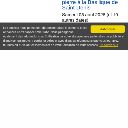
pierre à la Basilique de
Saint-Denis
Samedi 08 août 2026 (et 10
autres dates)
Les cookies nous permettent de personnaliser le contenu et les
J'ai compris
annonces et d'analyser notre trafic. Nous partageons
également des informations sur l'utilisation de notre site avec nos partenaires de publicité et
d'analyse, qui peuvent combiner celles-ci avec d'autres informations que vous leur avez
fournies ou qu'ils ont collectées lors de votre utilisation de leurs services.
En savoir plus
La Révolution
française dans le
Marais
Les spoliations
Samedi 08 août 2026
antisémites par Vichy et
(et 12 autres dates)
les nazis
Samedi 08 août 2026 (et 1
autre date)