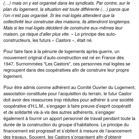
(…) mais on y est organisé dans les syndicats. Par contre, sur le
plan du logement, la situation est toute différente (…) parce que
l’on n’est pas organisé. Si les mal-logés attendent que la
collectivité leur construise des maisons, ils attendront longtemps.
Mais si les mal-logés décident de construire eux-mêmes leur
Le principe des auto-
maison, ça risque d’aller plus vite. »
constructeurs, les futurs
, était né.
« Castors »
Pour faire face à la pénurie de logements après-guerre, un
mouvement original d’auto-construction est né en France dès
1947. Surnommées "Les Castors", ces personnes mal logées se
regroupent dans des coopératives afin de construire leur propre
logement.
Pour être admis comme adhérent au Comité Ouvrier du Logement,
association constituée pour l’acquisition du terrain, le futur Castor
doit avoir des ressources trop réduites pour adhérer à une société
coopérative d’H.L.M., s’engager à faire preuve d’esprit coopératif
et de solidarité vis-à-vis des autres adhérents, s’engager
également à fournir un apport personnel de travail pendant toute la
durée de la construction du groupe d’habitations. Le principe du
financement est progressif et s’obtient à mesure de l’avancement
des travaux. Souvent, les Castors s’organisent afin d’obtenir