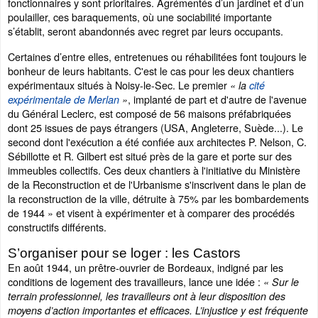
fonctionnaires y sont prioritaires. Agrémentés d’un jardinet et d’un
poulailler, ces baraquements, où une sociabilité importante
s’établit, seront abandonnés avec regret par leurs occupants.
Certaines d’entre elles, entretenues ou réhabilitées font toujours le
bonheur de leurs habitants. C'est le cas pour les deux chantiers
expérimentaux situés à Noisy-le-Sec. Le premier
« la
cité
, implanté de part et d'autre de l'avenue
expérimentale de Merlan
»
du Général Leclerc, est composé de 56 maisons préfabriquées
dont 25 issues de pays étrangers (USA, Angleterre, Suède...). Le
second dont l'exécution a été confiée aux architectes P. Nelson, C.
Sébillotte et R. Gilbert est situé près de la gare et porte sur des
immeubles collectifs. Ces deux chantiers à l'initiative du Ministère
de la Reconstruction et de l'Urbanisme s'inscrivent dans le plan de
la reconstruction de la ville, détruite à 75% par les bombardements
de 1944 » et visent à expérimenter et à comparer des procédés
constructifs différents.
S’organiser pour se loger : les Castors
En août 1944, un prêtre-ouvrier de Bordeaux, indigné par les
conditions de logement des travailleurs, lance une idée :
« Sur le
terrain professionnel, les travailleurs ont à leur disposition des
moyens d’action importantes et efficaces. L’injustice y est fréquente