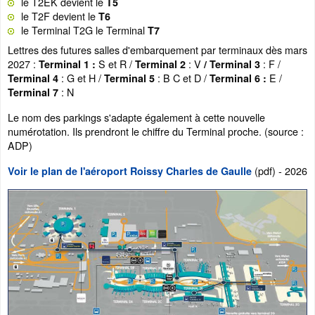
le T2EK devient le
T5
le T2F devient le
T6
le Terminal T2G le Terminal
T7
Lettres des futures salles d'embarquement par terminaux dès mars
2027 :
S et R /
: V
: F /
Terminal 1 :
Terminal 2
/ Terminal 3
: G et H /
: B C et D /
E /
Terminal 4
Terminal 5
Terminal 6 :
: N
Terminal 7
Le nom des parkings s'adapte également à cette nouvelle
numérotation. Ils prendront le chiffre du Terminal proche. (source :
ADP)
(pdf) - 2026
Voir le plan de l'aéroport Roissy Charles de Gaulle