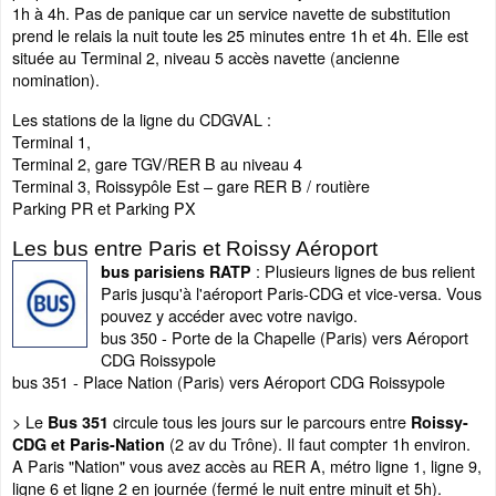
1h à 4h. Pas de panique car un service navette de substitution
prend le relais la nuit toute les 25 minutes entre 1h et 4h. Elle est
située au Terminal 2, niveau 5 accès navette (ancienne
nomination).
Les stations de la ligne du CDGVAL :
Terminal 1,
Terminal 2, gare TGV/RER B au niveau 4
Terminal 3, Roissypôle Est – gare RER B / routière
Parking PR et Parking PX
Les bus entre Paris et Roissy Aéroport
: Plusieurs lignes de bus relient
bus parisiens RATP
Paris jusqu'à l'aéroport Paris-CDG et vice-versa. Vous
pouvez y accéder avec votre navigo.
bus 350 - Porte de la Chapelle (Paris) vers Aéroport
CDG Roissypole
bus 351 - Place Nation (Paris) vers Aéroport CDG Roissypole
> Le
circule tous les jours sur le parcours entre
Bus 351
Roissy-
(2 av du Trône). Il faut compter 1h environ.
CDG et Paris-Nation
A Paris "Nation" vous avez accès au RER A, métro ligne 1, ligne 9,
ligne 6 et ligne 2 en journée (fermé le nuit entre minuit et 5h).