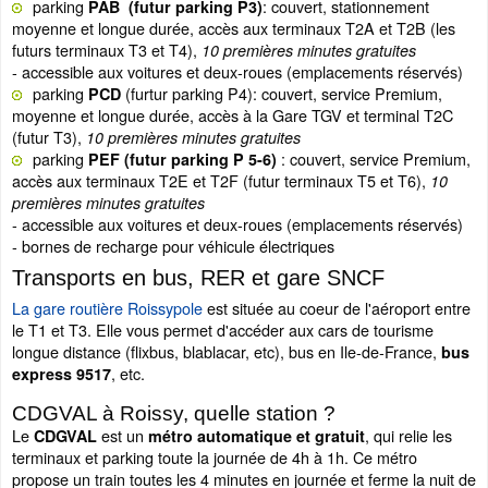
parking
: couvert, stationnement
PAB (futur parking P3)
moyenne et longue durée, accès aux terminaux T2A et T2B (les
futurs terminaux T3 et T4),
10 premières minutes gratuites
- accessible aux voitures et deux-roues (emplacements réservés)
parking
(furtur parking P4): couvert, service Premium,
PCD
moyenne et longue durée, accès à la Gare TGV et terminal T2C
(futur T3),
10 premières minutes gratuites
parking
: couvert, service Premium,
PEF (futur parking P 5-6)
accès aux terminaux T2E et T2F (futur terminaux T5 et T6),
10
premières minutes gratuites
- accessible aux voitures et deux-roues (emplacements réservés)
- bornes de recharge pour véhicule électriques
Transports en bus, RER et gare SNCF
La gare routière Roissypole
est située au coeur de l'aéroport entre
le T1 et T3. Elle vous permet d'accéder aux cars de tourisme
longue distance (flixbus, blablacar, etc), bus en Ile-de-France,
bus
, etc.
express 9517
CDGVAL à Roissy, quelle station ?
Le
est un
, qui relie les
CDGVAL
métro automatique et gratuit
terminaux et parking toute la journée de 4h à 1h. Ce métro
propose un train toutes les 4 minutes en journée et ferme la nuit de