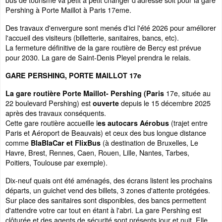
Pershing à Porte Maillot à Paris 17eme.
Des travaux d'envergure sont menés d'ici l'été 2026 pour améliorer
l'accueil des visiteurs (billetterie, sanitaires, bancs, etc).
La fermeture définitive de la gare routière de Bercy est prévue
pour 2030. La gare de Saint-Denis Pleyel prendra le relais.
GARE PERSHING, PORTE MAILLOT 17e
17e, située au
La gare routière Porte Maillot- Pershing (Paris
22 boulevard Pershing) est
depuis le 15 décembre 2025
ouverte
après des travaux conséquents.
Cette gare routière accueille l
(trajet entre
es autocars Aérobus
Paris et Aéroport de Beauvais) et ceux des bus longue distance
comme
(à destination de Bruxelles, Le
BlaBlaCar et FlixBus
Havre, Brest, Rennes, Caen, Rouen, Lille, Nantes, Tarbes,
Poitiers, Toulouse par exemple).
Dix-neuf quais ont été aménagés, des écrans listent les prochains
départs, un guichet vend des billets, 3 zones d'attente protégées.
Sur place des sanitaires sont disponibles, des bancs permettent
d'attendre votre car tout en étant à l'abri. La gare Pershing est
clôturée et des agents de sécurité sont présents jour et nuit. Elle