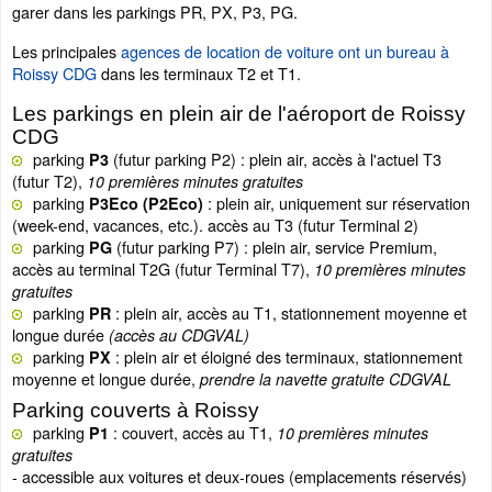
garer dans les parkings PR, PX, P3, PG.
Les principales
agences de location de voiture ont un bureau à
Roissy CDG
dans les terminaux T2 et T1.
Les parkings en plein air de l'aéroport de Roissy
CDG
parking
(futur parking P2)
: plein air, accès à l'actuel T3
P3
(futur T2),
10 premières minutes gratuites
parking
: plein air, uniquement sur réservation
P3Eco (P2Eco)
(week-end, vacances, etc.). accès au T3 (futur Terminal 2)
parking
(futur parking P7)
: plein air, service Premium,
PG
accès au terminal T2G (futur Terminal T7),
10 premières minutes
gratuites
parking
: plein air, accès au T1, stationnement moyenne et
PR
longue durée
(accès au CDGVAL)
parking
: plein air et éloigné des terminaux, stationnement
PX
moyenne et longue durée,
prendre la navette gratuite CDGVAL
Parking couverts à Roissy
parking
: couvert, accès au T1,
P1
10 premières minutes
gratuites
- accessible aux voitures et deux-roues (emplacements réservés)