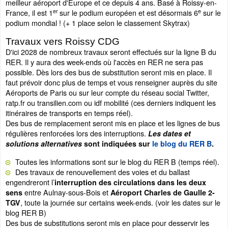
meilleur aéroport d'Europe et ce depuis 4 ans. Basé à Roissy-en-
er
e
France, il est 1
sur le podium européen et est désormais 6
sur le
podium mondial ! (+ 1 place selon le classement Skytrax)
Travaux vers Roissy CDG
D'ici 2028 de nombreux travaux seront effectués sur la ligne B du
RER. Il y aura des week-ends où l'accès en RER ne sera pas
possible. Dès lors des bus de substitution seront mis en place. Il
faut prévoir donc plus de temps et vous renseigner auprès du site
Aéroports de Paris ou sur leur compte du réseau social Twitter,
ratp.fr ou transilien.com ou idf mobilité (ces derniers indiquent les
itinéraires de transports en temps réel).
Des bus de remplacement seront mis en place et les lignes de bus
régulières renforcées lors des interruptions.
Les dates et
solutions alternatives
sont indiquées sur
le blog du RER B
.
Toutes les informations sont sur le blog du RER B (temps réel).
Des travaux de renouvellement des voies et du ballast
engendreront l’
interruption des circulations dans les deux
entre Aulnay-sous-Bois et
sens
Aéroport Charles de Gaulle 2-
, toute la journée sur certains week-ends. (voir les dates sur le
TGV
blog RER B)
Des bus de substitutions seront mis en place pour desservir les