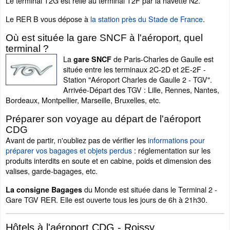
Le terminal T2G est relié au terminal T2F par la navette N2.
Le RER B vous dépose à
la station près du Stade de France
.
Où est située la gare SNCF à l'aéroport, quel
terminal ?
La
de Paris-Charles de Gaulle est
gare SNCF
située entre les terminaux 2C-2D et 2E-2F -
Station "Aéroport Charles de Gaulle 2 - TGV".
Arrivée-Départ des TGV : Lille, Rennes, Nantes,
Bordeaux, Montpellier, Marseille, Bruxelles, etc.
Préparer son voyage au départ de l'aéroport
CDG
Avant de partir, n'oubliez pas de vérifier les
informations pour
préparer vos bagages et objets perdus
: réglementation sur les
produits interdits en soute et en cabine, poids et dimension des
valises, garde-bagages, etc.
du Monde est située dans le Terminal 2 -
La consigne Bagages
Gare TGV RER. Elle est ouverte tous les jours de 6h à 21h30.
Hôtels à l'aéroport CDG - Roissy