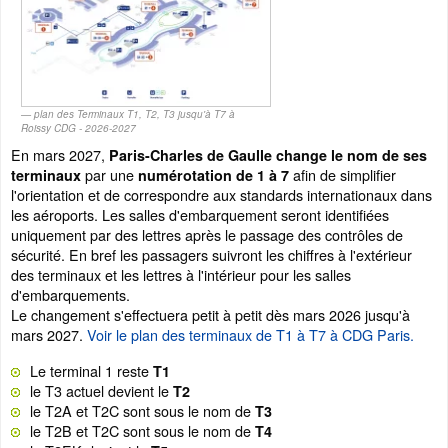
plan des Terminaux T1, T2, T3 jusqu'à T7 à
Roissy CDG - 2026-2027
En mars 2027,
Paris-Charles de Gaulle change le nom de ses
par une
afin de simplifier
terminaux
numérotation de 1 à 7
l'orientation et de correspondre aux standards internationaux dans
les aéroports. Les salles d'embarquement seront identifiées
uniquement par des lettres après le passage des contrôles de
sécurité. En bref les passagers suivront les chiffres à l'extérieur
des terminaux et les lettres à l'intérieur pour les salles
d'embarquements.
Le changement s'effectuera petit à petit dès mars 2026 jusqu'à
mars 2027.
Voir le plan des terminaux de T1 à T7 à CDG Paris.
Le terminal 1 reste
T1
le T3 actuel devient le
T2
le T2A et T2C sont sous le nom de
T3
le T2B et T2C sont sous le nom de
T4