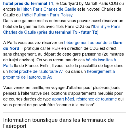
, le Courtyard by Mariott Paris CDG ou
hôtel près du terminal T1
encore
le Hilton Paris Charles de Gaulle
et le Novotel Charles de
Gaulle ou
l'hôtel Pullman Paris Roissy
.
Dans une gamme moins onéreuse vous pouvez aussi réserver un
hôtel de la gamme Ibis avec l'Ibis Paris CDG ou l'
Ibis Style Paris
Charles de Gaulle (
)
.
près du terminal T3 - futur T2
A Paris vous pouvez réserver un
hébergement autour de la
Gare
- pratique car le RER en direction de CDG est direct,
du Nord
sans changement, au départ de cette gare parisienne (20 minutes
de trajet environ). On vous recommande ces
hôtels insolites à
Paris
Ile de France. Enfin, il vous reste la possibilité de loger dans
un
hôtel proche de l'autoroute A1
ou dans un
hébergement à
proximité de l'autoroute A3
.
Vous venez en famille, en voyage d'affaires pour plusieurs jours
pensez à l'alternative des locations d'appartements meublés pour
de courtes durées de type
appart hôtel, résidence de tourisme
qui
vous permet de pouvoir être "comme à la maison".
Information touristique dans les terminaux de
l'aéroport