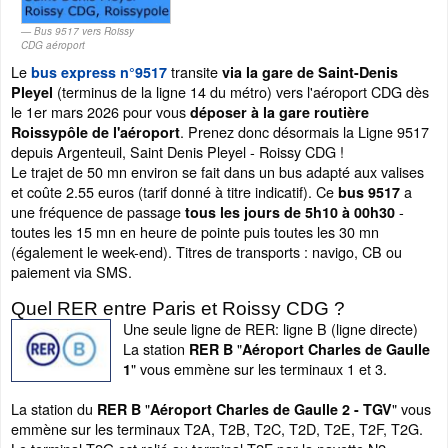
Bus 9517 vers Roissy
CDG aéroport
Le
transite
bus express n°9517
via la gare de Saint-Denis
(terminus de la ligne 14 du métro) vers l'aéroport CDG dès
Pleyel
le 1er mars 2026 pour vous
déposer à la gare routière
. Prenez donc désormais la Ligne 9517
Roissypôle de l'aéroport
depuis Argenteuil, Saint Denis Pleyel - Roissy CDG !
Le trajet de 50 mn environ se fait dans un bus adapté aux valises
et coûte 2.55 euros (tarif donné à titre indicatif). Ce
a
bus 9517
une fréquence de passage
-
tous les jours de 5h10 à 00h30
toutes les 15 mn en heure de pointe puis toutes les 30 mn
(également le week-end). Titres de transports : navigo, CB ou
paiement via SMS.
Quel RER entre Paris et Roissy CDG ?
Une seule ligne de RER: ligne B (ligne directe)
La station
"
RER B
Aéroport Charles de Gaulle
" vous emmène sur les terminaux 1 et 3.
1
La station du
"
" vous
RER B
Aéroport Charles de Gaulle 2 - TGV
emmène sur les terminaux T2A, T2B, T2C, T2D, T2E, T2F, T2G.