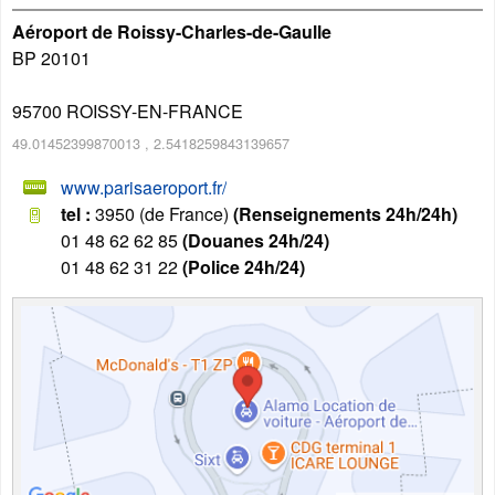
Aéroport de Roissy-Charles-de-Gaulle
BP 20101
95700
ROISSY-EN-FRANCE
49.01452399870013
,
2.5418259843139657
www.parisaeroport.fr/
tel :
3950 (de France)
(Renseignements 24h/24h)
01 48 62 62 85
(Douanes 24h/24)
01 48 62 31 22
(Police 24h/24)