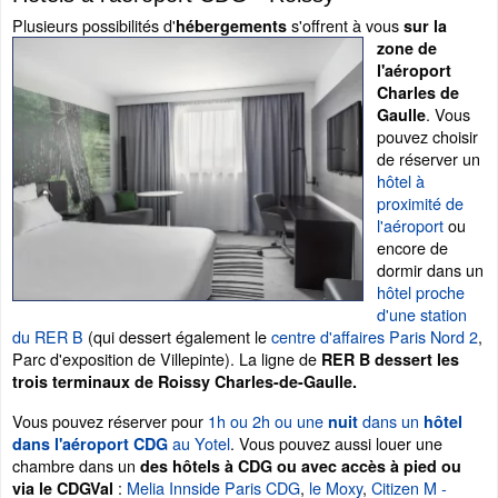
Plusieurs possibilités d'
s'offrent à vous
hébergements
sur la
zone de
l'aéroport
Charles de
. Vous
Gaulle
pouvez choisir
de réserver un
hôtel à
proximité de
l'aéroport
ou
encore de
dormir dans un
hôtel proche
d'une station
du RER B
(qui dessert également le
centre d'affaires Paris Nord 2
,
Parc d'exposition de Villepinte). La ligne de
RER B dessert les
trois terminaux de Roissy Charles-de-Gaulle.
Vous pouvez réserver pour
1h ou 2h ou une
dans un
nuit
hôtel
au Yotel
. Vous pouvez aussi louer une
dans l'aéroport CDG
chambre dans un
des hôtels à CDG ou avec accès à pied ou
:
Melia Innside Paris CDG
,
le Moxy
,
Citizen M -
via le CDGVal