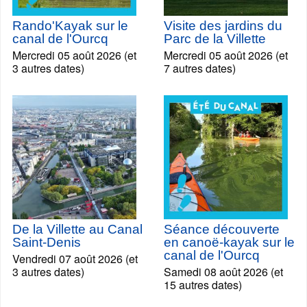
Rando'Kayak sur le
Visite des jardins du
canal de l'Ourcq
Parc de la Villette
Mercredi 05 août 2026 (et
Mercredi 05 août 2026 (et
3 autres dates)
7 autres dates)
De la Villette au Canal
Séance découverte
Saint-Denis
en canoë-kayak sur le
canal de l'Ourcq
Vendredi 07 août 2026 (et
3 autres dates)
Samedi 08 août 2026 (et
15 autres dates)