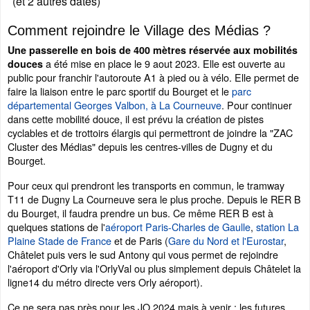
(et 2 autres dates)
Comment rejoindre le Village des Médias ?
Une passerelle en bois de 400 mètres réservée aux mobilités
a été mise en place le 9 aout 2023. Elle est ouverte au
douces
public pour franchir l'autoroute A1 à pied ou à vélo. Elle permet de
faire la liaison entre le parc sportif du Bourget et le
parc
départemental Georges Valbon, à La Courneuve
. Pour continuer
dans cette mobilité douce, il est prévu la création de pistes
cyclables et de trottoirs élargis qui permettront de joindre la "ZAC
Cluster des Médias" depuis les centres-villes de Dugny et du
Bourget.
Pour ceux qui prendront les transports en commun, le tramway
T11 de Dugny La Courneuve sera le plus proche. Depuis le RER B
du Bourget, il faudra prendre un bus. Ce même RER B est à
quelques stations de l'
aéroport Paris-Charles de Gaulle
,
station La
Plaine Stade de France
et de Paris (
Gare du Nord et l'Eurostar
,
Châtelet puis vers le sud Antony qui vous permet de rejoindre
l'aéroport d'Orly via l'OrlyVal ou plus simplement depuis Châtelet la
ligne14 du métro directe vers Orly aéroport).
Ce ne sera pas près pour les JO 2024 mais à venir : les futures