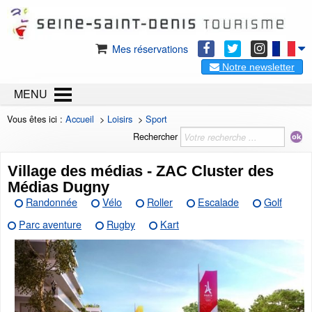
Mes réservations
Notre newsletter
MENU
Vous êtes ici :
Accueil
>
Loisirs
>
Sport
Rechercher
Village des médias - ZAC Cluster des
Médias Dugny
Randonnée
Vélo
Roller
Escalade
Golf
Parc aventure
Rugby
Kart