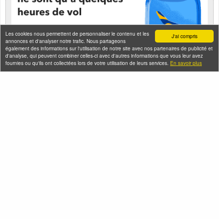
Les cookies nous permettent de personnaliser le contenu et les
J'ai compris
annonces et d'analyser notre trafic. Nous partageons
également des informations sur l'utilisation de notre site avec nos partenaires de publicité et
d'analyse, qui peuvent combiner celles-ci avec d'autres informations que vous leur avez
fournies ou qu'ils ont collectées lors de votre utilisation de leurs services.
En savoir plus
Seine-Saint-Denis Tourisme
140, avenue Jean Lolive
93695 Pantin Cedex
Téléphone
Qui sommes-nous ?
Infos pratiques
Contact
FAQ
Flux RSS