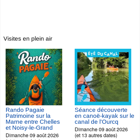
Visites en plein air
Rando Pagaie
Séance découverte
Patrimoine sur la
en canoë-kayak sur le
Marne entre Chelles
canal de l'Ourcq
et Noisy-le-Grand
Dimanche 09 août 2026
Dimanche 09 août 2026
(et 13 autres dates)