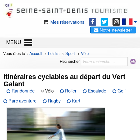
Mes réservations
Notre newsletter
MENU
Vous êtes ici :
Accueil
>
Loisirs
>
Sport
>
Vélo
Rechercher
Itinéraires cyclables au départ du Vert
Galant
Randonnée
Vélo
Roller
Escalade
Golf
Parc aventure
Rugby
Kart