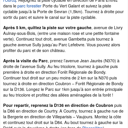
dans le
parc forestier
Porte du Vert Galant et suivez la piste
cyclable jusqu’à la Porte de Sevran (1,5km). Tournez à droite pour
sortir du parc et suivre le canal sur la piste cyclable.
, avenue de Livry
Après 5 km, quittez la piste sur votre gauche
Aulnay-sous-Bois, (entre une maison rose et une petite fontaine
verte). Continuez tout droit, avenue Gambetta puis tournez à
gauche avenue Sully jusqu’au Parc Lefebvre. Vous pouvez alors
profiter du parc et de son château.
, prenez l’avenue Jean Jaurès (N370) à
Après la visite du Parc
droite de l’avenue Sully. Au feu tricolore, tournez à gauche puis
première à droite en direction Forêt Régionale de Bondy.
Continuer tout droit sur un peu moins de 2 km sur la N370 puis
tournez à droite en direction Coubron – Forêt Régionale de Bondy
sur la D136. Longez le Parc sur 1km jusqu’à son entrée principale
au feu tricolore et profitez des allées aménagées de la forêt !
puis
Pour repartir, reprenez la D136 en direction de Coubron
la D86 en direction de Courtry. A Courtry, tournez à gauche rue de
la Bergerie en direction de Villeparisis – Vaujours. Montez la côte
et continuez tout droit sur la D84. Au bout tournez à gauche sur la
D105 puis la deuxième à droite (en face de
Placoplâtre
).