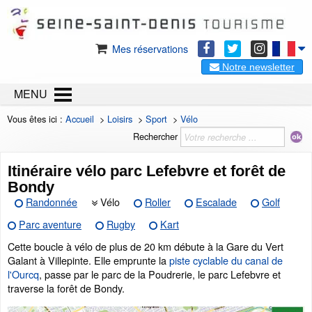
Mes réservations
Notre newsletter
MENU
Vous êtes ici :
Accueil
>
Loisirs
>
Sport
>
Vélo
Rechercher
Itinéraire vélo parc Lefebvre et forêt de
Bondy
Randonnée
Vélo
Roller
Escalade
Golf
Parc aventure
Rugby
Kart
Cette boucle à vélo de plus de 20 km débute à la Gare du Vert
Galant à Villepinte. Elle emprunte la
piste cyclable du canal de
l'Ourcq
, passe par le parc de la Poudrerie, le parc Lefebvre et
traverse la forêt de Bondy.