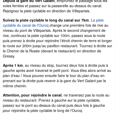
, empruntez le passage sous les
Depuis la gare du Vert Galant
voies ferrées et passez sur la passerelle au-dessus du canal.
Rejoignez la piste cyclable en direction de Villeparisis.
.
La piste
Suivez la piste cyclable le long du canal sur 7km
cyclable du canal de l'Ourcq
change une première fois de rive au
niveau du pont de Villeparisis. Après le second changement de
rive, continuez la piste cyclable sur 100m, passez sous la route
puis prenez à droite pour rejoindre l’étroit chemin de terre et longer
la route sur 200m jusqu’au pavillon restaurant. Tournez à droite sur
le Chemin de la Rosée (devant le restaurant) en direction de
Gressy.
, au niveau du stop, tournez deux fois à droite puis à
Après 1 km
gauche après avoir traversé le petit pont. Vous êtes alors arrivé au
plan d’eau ! Vous pouvez ensuite faire le tour du plan d’eau en
prenant sur la droite puis revenir à la gare du Vert Galant par le
même chemin.
, ne traversez pas la route au
Attention, pour rejoindre le canal
niveau du restaurant. Prenez à gauche sur la piste cyclable,
passez sur le pont au-dessus du canal puis deux fois à gauche
pour rejoindre la piste cyclable le long de l’Ourcq.