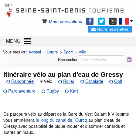
Mes réservations
Notre newsletter
MENU
Vous êtes ici :
Accueil
>
Loisirs
>
Sport
>
Vélo
Rechercher
Itinéraire vélo au plan d'eau de Gressy
Randonnée
Vélo
Roller
Escalade
Golf
Parc aventure
Rugby
Kart
Ce parcours vélo au départ de la Gare du Vert Galant à Villepinte
vous emmènera
le long du canal de l'Ourcq
au plan d'eau de
Gressy avec possibilité de pique-niquer et d'admirer canards et
autres animaux.