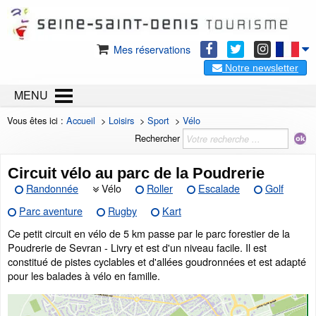
Mes réservations
Notre newsletter
MENU
Vous êtes ici :
Accueil
>
Loisirs
>
Sport
>
Vélo
Rechercher
Circuit vélo au parc de la Poudrerie
Randonnée
Vélo
Roller
Escalade
Golf
Parc aventure
Rugby
Kart
Ce petit circuit en vélo de 5 km passe par le parc forestier de la
Poudrerie de Sevran - Livry et est d'un niveau facile. Il est
constitué de pistes cyclables et d'allées goudronnées et est adapté
pour les balades à vélo en famille.