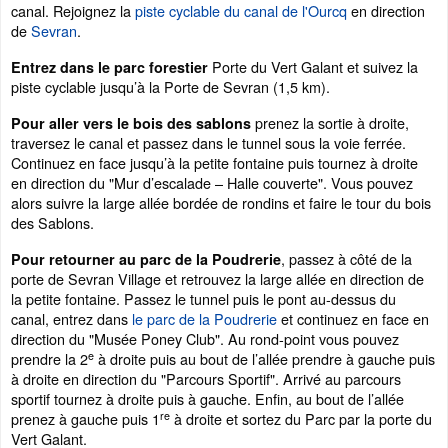
canal. Rejoignez la
piste cyclable du canal de l'Ourcq
en direction
de
Sevran
.
Porte du Vert Galant et suivez la
Entrez dans le parc forestier
piste cyclable jusqu’à la Porte de Sevran (1,5 km).
prenez la sortie à droite,
Pour aller vers le bois des sablons
traversez le canal et passez dans le tunnel sous la voie ferrée.
Continuez en face jusqu’à la petite fontaine puis tournez à droite
en direction du "Mur d’escalade – Halle couverte". Vous pouvez
alors suivre la large allée bordée de rondins et faire le tour du bois
des Sablons.
, passez à côté de la
Pour retourner au parc de la Poudrerie
porte de Sevran Village et retrouvez la large allée en direction de
la petite fontaine. Passez le tunnel puis le pont au-dessus du
canal, entrez dans
le parc de la Poudrerie
et continuez en face en
direction du "Musée Poney Club". Au rond-point vous pouvez
e
prendre la 2
à droite puis au bout de l’allée prendre à gauche puis
à droite en direction du "Parcours Sportif". Arrivé au parcours
sportif tournez à droite puis à gauche. Enfin, au bout de l’allée
re
prenez à gauche puis 1
à droite et sortez du Parc par la porte du
Vert Galant.