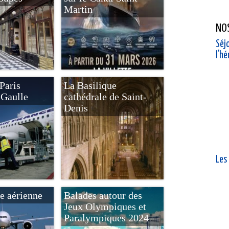
Martin
NO
Séjo
l'h
Paris
La Basilique
 Gaulle
cathédrale de Saint-
Denis
Les
e aérienne
Balades autour des
Jeux Olympiques et
Paralympiques 2024