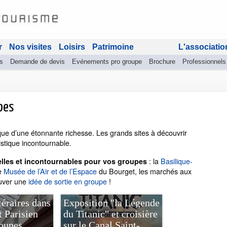
r
Nos visites
Loisirs
Patrimoine
L'associatio
s
Demande de devis
Evénements pro groupe
Brochure
Professionnels
pes
ique d’une étonnante richesse. Les grands sites à découvrir
ristique incontournable.
: la
Basilique-
nelles et incontournables pour vos groupes
le
Musée de l’Air et de l’Espace
du Bourget, les marchés aux
ouver une
idée de sortie en groupe
!
téraires dans
Exposition "la Légende
t Parisien
du Titanic" et croisière
roupes
sur le Canal Saint-