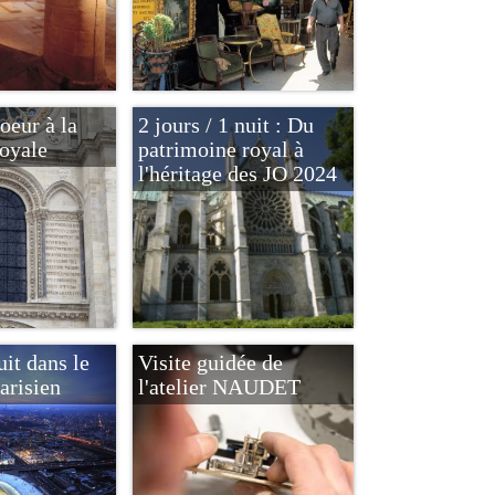
oeur à la
2 jours / 1 nuit : Du
royale
patrimoine royal à
l'héritage des JO 2024
uit dans le
Visite guidée de
arisien
l'atelier NAUDET