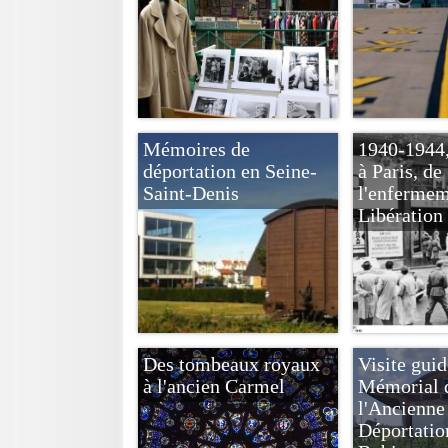
Mémoires de
1940-1944,
déportation en Seine-
à Paris, de
Saint-Denis
l'enfermem
Libération
Des tombeaux royaux
Visite gui
à l'ancien Carmel
Mémorial 
l'Ancienne
Déportatio