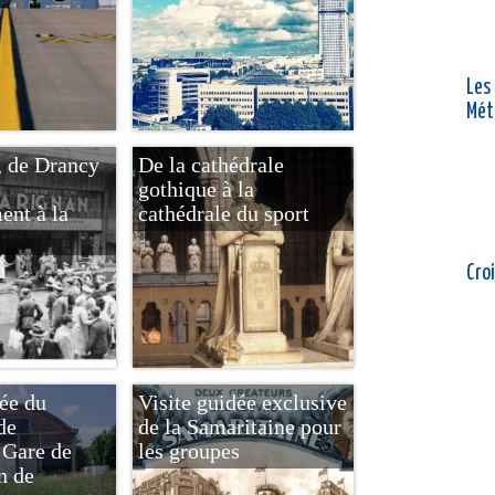
Les
Mét
 de Drancy
De la cathédrale
gothique à la
ent à la
cathédrale du sport
Croi
dée du
Visite guidée exclusive
de
de la Samaritaine pour
 Gare de
les groupes
n de