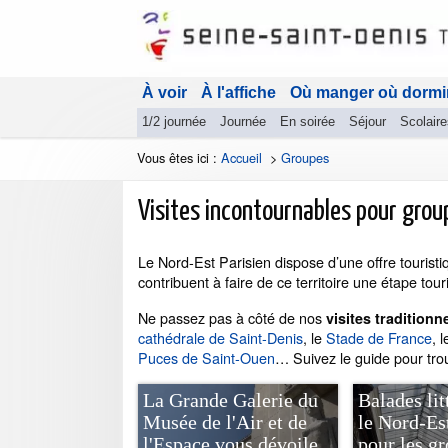
À voir
À l'affiche
Où manger où dormi
1/2 journée
Journée
En soirée
Séjour
Scolaire
Vous êtes ici :
Accueil
>
Groupes
Visites incontournables pour grou
Le Nord-Est Parisien dispose d’une offre tourist
contribuent à faire de ce territoire une étape tou
Ne passez pas à côté de nos
visites tradition
cathédrale de Saint-Denis
, le
Stade de France
, 
Puces de Saint-Ouen
… Suivez le guide pour tr
La Grande Galerie du
Balades lit
Musée de l'Air et de
le Nord-Es
l'Espace vous dévoile
pour les g