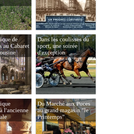
lique de
Dans les coulisses du
s au Cabaret
sport, une soirée
ousine
d'exception
lique
Du Marché aux Puces
à l'ancienne
au grand magasin "le
ale
Printemps"