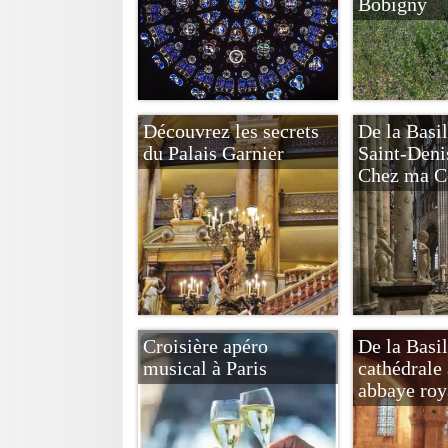
Bobigny
Découvrez les secrets
De la Basi
du Palais Garnier
Saint-Deni
Chez ma C
Croisière apéro
De la Basi
musical à Paris
cathédrale 
abbaye roy