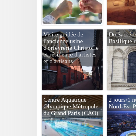
Visite guidée de
Du Sacré-c
l'ancienne usine
Basilique 
d'orfèvrerie Christofle
et résidence d'artistes
et d'artisans
Centre Aquatique
2 jours/1 n
Olympique Métropole
Nord-Est P
du Grand Paris (CAO)