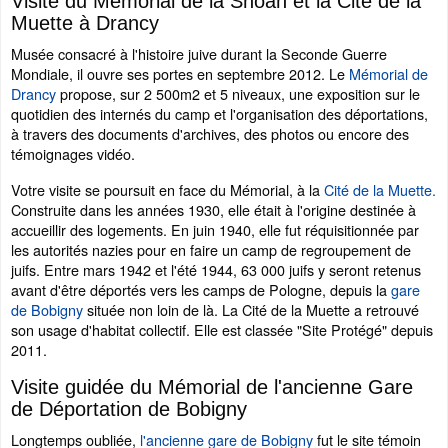
Visite du Mémorial de la Shoah et la Cité de la
Muette à Drancy
Musée consacré à l'histoire juive durant la Seconde Guerre
Mondiale, il ouvre ses portes en septembre 2012. Le
Mémorial de
Drancy
propose, sur 2 500m2 et 5 niveaux, une exposition sur le
quotidien des internés du camp et l'organisation des déportations,
à travers des documents d'archives, des photos ou encore des
témoignages vidéo.
Votre visite se poursuit en face du Mémorial, à la
Cité de la Muette.
Construite dans les années 1930, elle était à l'origine destinée à
accueillir des logements. En juin 1940, elle fut réquisitionnée par
les autorités nazies pour en faire un camp de regroupement de
juifs. Entre mars 1942 et l'été 1944, 63 000 juifs y seront retenus
avant d'être déportés vers les camps de Pologne, depuis la
gare
de Bobigny
située non loin de là. La Cité de la Muette a retrouvé
son usage d'habitat collectif. Elle est classée "Site Protégé" depuis
2011.
Visite guidée du Mémorial de l'ancienne Gare
de Déportation de Bobigny
Longtemps oubliée,
l'ancienne gare de Bobigny
fut le site témoin