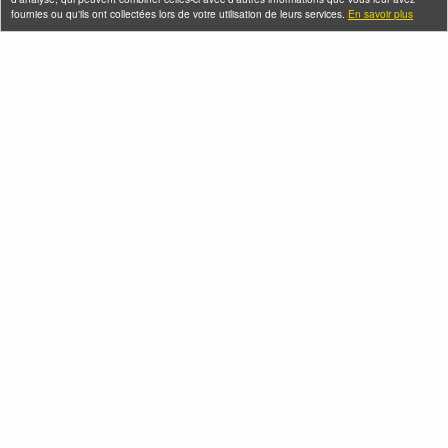
fournies ou qu'ils ont collectées lors de votre utilisation de leurs services.
En savoir plus
Seine-Saint-Denis Tourisme
140, avenue Jean Lolive
93695 Pantin Cedex
Téléphone
Qui sommes-nous ?
Infos pratiques
Contact
FAQ
Flux RSS