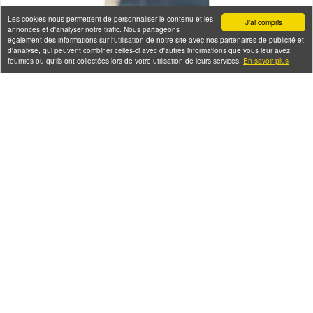
Les cookies nous permettent de personnaliser le contenu et les
J'ai compris
annonces et d'analyser notre trafic. Nous partageons
également des informations sur l'utilisation de notre site avec nos partenaires de publicité et
d'analyse, qui peuvent combiner celles-ci avec d'autres informations que vous leur avez
fournies ou qu'ils ont collectées lors de votre utilisation de leurs services.
En savoir plus
Seine-Saint-Denis Tourisme
140, avenue Jean Lolive
93695 Pantin Cedex
Téléphone
Qui sommes-nous ?
Infos pratiques
Contact
FAQ
Flux RSS