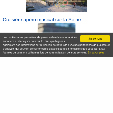
Croisière a
péro musical sur la Seine
Les cookies nous permettent de personnaliser le contenu et les
J'ai compris
annonces et d'analyser notre trafic. Nous partageons
également des informations sur l'utilisation de notre site avec nos partenaires de publicité et
d'analyse, qui peuvent combiner celles-ci avec d'autres informations que vous leur avez
fournies ou qu'ils ont collectées lors de votre utilisation de leurs services.
En savoir plus
Seine-Saint-Denis Tourisme
140, avenue Jean Lolive
93695 Pantin Cedex
Téléphone