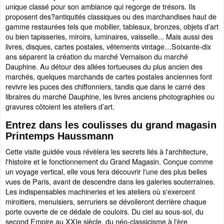
unique classé pour son ambiance qui regorge de trésors. Ils
proposent des?antiquités classiques ou des marchandises haut de
gamme restaurées tels que mobilier, tableaux, bronzes, objets d’art
ou bien tapisseries, miroirs, luminaires, vaisselle... Mais aussi des
livres, disques, cartes postales, vêtements vintage…Soixante-dix
ans séparent la création du marché Vernaison du marché
Dauphine. Au détour des allées tortueuses du plus ancien des
marchés, quelques marchands de cartes postales anciennes font
revivre les puces des chiffonniers, tandis que dans le carré des
libraires du marché Dauphine, les livres anciens photographies ou
gravures côtoient les ateliers d’art.
Entrez dans les coulisses du grand magasin
Printemps Haussmann
Cette visite guidée vous révèlera les secrets liés à l'architecture,
l'histoire et le fonctionnement du Grand Magasin. Conçue comme
un voyage vertical, elle vous fera découvrir l'une des plus belles
vues de Paris, avant de descendre dans les galeries souterraines.
Les indispensables machineries et les ateliers où s'exercent
miroitiers, menuisiers, serruriers se dévoileront derrière chaque
porte ouverte de ce dédale de couloirs. Du ciel au sous-sol, du
second Empire au XXIe siècle, du néo-classicisme à l'ère