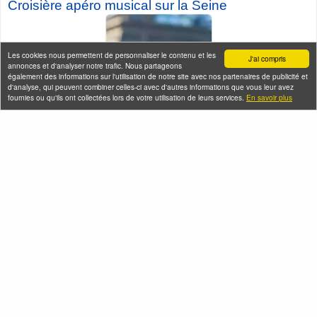
Croisière a
péro musical sur la Seine
Les cookies nous permettent de personnaliser le contenu et les
J'ai compris
annonces et d'analyser notre trafic. Nous partageons
également des informations sur l'utilisation de notre site avec nos partenaires de publicité et
d'analyse, qui peuvent combiner celles-ci avec d'autres informations que vous leur avez
fournies ou qu'ils ont collectées lors de votre utilisation de leurs services.
En savoir plus
Seine-Saint-Denis Tourisme
140, avenue Jean Lolive
93695 Pantin Cedex
Téléphone
Qui sommes-nous ?
Infos pratiques
Contact
FAQ