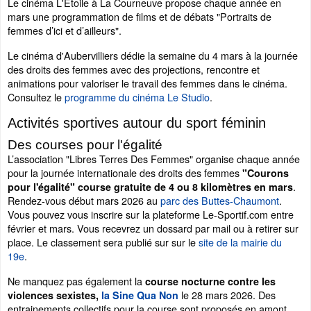
Le cinéma L'Étoile à La Courneuve propose chaque année en
mars une programmation de films et de débats "Portraits de
femmes d’ici et d’ailleurs".
Le cinéma d'Aubervilliers dédie la semaine du 4 mars à la journée
des droits des femmes avec des projections, rencontre et
animations pour valoriser le travail des femmes dans le cinéma.
Consultez le
programme du cinéma Le Studio
.
Activités sportives autour du sport féminin
Des courses pour l'égalité
L’association "Libres Terres Des Femmes" organise chaque année
pour la journée internationale des droits des femmes
"Courons
.
pour l'égalité" course gratuite de 4 ou 8 kilomètres en mars
Rendez-vous début mars 2026 au
parc des Buttes-Chaumont
.
Vous pouvez vous inscrire sur la plateforme Le-Sportif.com entre
février et mars. Vous recevrez un dossard par mail ou à retirer sur
place. Le classement sera publié sur sur le
site de la mairie du
19e
.
Ne manquez pas également la
course nocturne contre les
le 28 mars 2026. Des
violences sexistes,
la Sine Qua Non
entrainements collectifs pour la course sont proposés en amont.