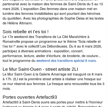
partenariat avec la maison des femmes de Saint-Denis du 5 au 10
mars 2026. L'exposition
met en
Des femmes dans une maison
lumière des femmes invisibilisées qui sont pourtant des héroïnes
du quotidien. Avec les photographies de Sophie Deiss et les textes
de Hélène Altmann.
Sois rebelle et t'es toi !
Le 17e weekend des Transitions de La Cité Maraîchère à
Romainville propose un programme sur le thème "Sois rebelle et
t’es toi !" avec le collectif Les Débordeuses. Du 6 au 8 mars 2026,
participez à diverses animations : exposition, concert,
performance, lecture, atelier d'écriture, de broderie, de couture...
tout le programme du
weekend des transitions spécial 8 mars
.
Le Mur Saint-Ouen - street artiste 2LI
Le Mur Saint-Ouen à la Galerie Amarrage est inauguré ce 8 mars
à 17h. 2LI est la première street artiste à réaliser une fresque sur
ce mur réservé aux femmes. La fresque sera renouvelée tous les 3
mois.
Portes ouvertes Artefact93
Artefact93 à Saint-Denis ouvre ses portes pour mettre à l'honneur
l'artisanat au féminin le 8 mars à partir de 10h30. Présentation du