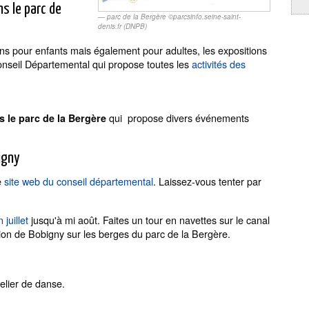
s le parc de
parc de la Bergère ©parcsinfo.seine-saint-
denis.fr (DNPB)
ons pour enfants mais également pour adultes, les expositions
onseil Départemental qui propose toutes les
activités des
qui propose divers événements
s le parc de la Bergère
igny
e
site web du conseil départemental
. Laissez-vous tenter par
juillet
jusqu'à mi août. Faites un tour en navettes sur le canal
on de Bobigny sur les berges du parc de la Bergère.
elier de danse.