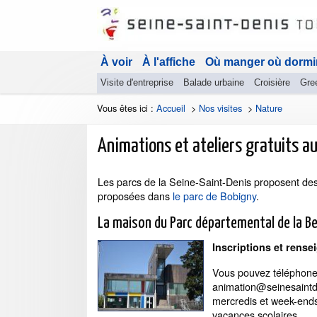
À voir
À l'affiche
Où manger où dormi
Visite d'entreprise
Balade urbaine
Croisière
Gre
Vous êtes ici :
Accueil
>
Nos visites
>
Nature
Animations et ateliers gratuits a
Les parcs de la Seine-Saint-Denis proposent des a
proposées dans
le parc de Bobigny
.
La maison du Parc départemental de la B
Inscriptions et rense
Vous pouvez téléphoner
animation@seinesaintde
mercredis et week-ends 
vacances scolaires.