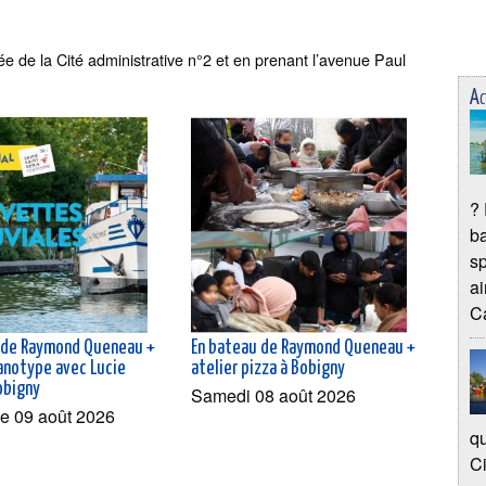
sée de la Cité administrative n°2 et en prenant l’avenue Paul
Ac
? 
ba
sp
ai
Ca
 de Raymond Queneau +
En bateau de Raymond Queneau +
yanotype avec Lucie
atelier pizza à Bobigny
obigny
Samedi 08 août 2026
e 09 août 2026
qu
Ci