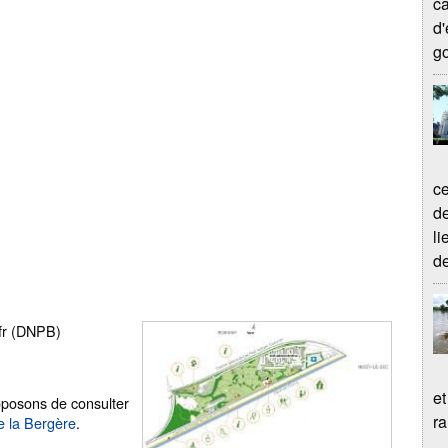
ca
d'
go
ce
de
li
de
.fr (DNPB)
et
oposons de consulter
ra
e la Bergère
.