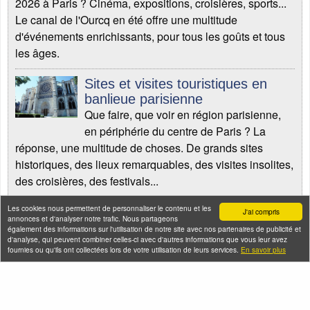
2026 à Paris ? Cinéma, expositions, croisières, sports...
Le canal de l'Ourcq en été offre une multitude
d'événements enrichissants, pour tous les goûts et tous
les âges.
Sites et visites touristiques en
banlieue parisienne
Que faire, que voir en région parisienne,
en périphérie du centre de Paris ? La
réponse, une multitude de choses. De grands sites
historiques, des lieux remarquables, des visites insolites,
des croisières, des festivals...
Les cookies nous permettent de personnaliser le contenu et les
Kayak sur le canal de l'Ourcq et la
J'ai compris
annonces et d'analyser notre trafic. Nous partageons
Marne cet été
également des informations sur l'utilisation de notre site avec nos partenaires de publicité et
d'analyse, qui peuvent combiner celles-ci avec d'autres informations que vous leur avez
Profitez de l'été pour faire du kayak sur le
fournies ou qu'ils ont collectées lors de votre utilisation de leurs services.
En savoir plus
canal de l'Ourcq et sur la Marne, tout l'été :
au programme rando' kayak et séances découvertes.