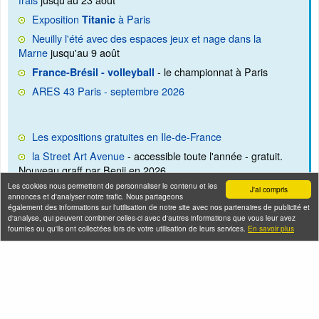
Exposition
à Paris
Titanic
Neuilly l'été avec des espaces jeux et nage dans la
Marne
jusqu'au 9 août
- le championnat à Paris
France-Brésil - volleyball
ARES 43 Paris - septembre 2026
Les expositions gratuites en Ile-de-France
la Street Art Avenue
- accessible toute l'année - gratuit.
Nouveau graff par Benji en 2026
Les cookies nous permettent de personnaliser le contenu et les
Liste des
: rencontre avec des
Conventions à Paris
J'ai compris
annonces et d'analyser notre trafic. Nous partageons
acteurs de séries
également des informations sur l'utilisation de notre site avec nos partenaires de publicité et
d'analyse, qui peuvent combiner celles-ci avec d'autres informations que vous leur avez
Liste des
salons professionnels au Bourget et à
fournies ou qu'ils ont collectées lors de votre utilisation de leurs services.
En savoir plus
de 2026 et 2027
Villepinte
Cadeau d'anniversaire
Notre sélection de
enfants
cadeaux pour homme et femme,
(livres, sorties, jeux).