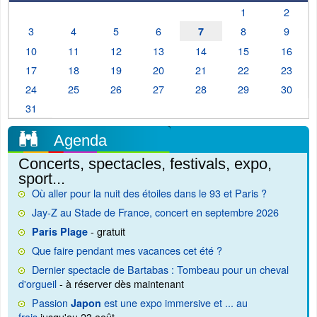
1
2
3
4
5
6
8
9
7
10
11
12
13
14
15
16
17
18
19
20
21
22
23
24
25
26
27
28
29
30
31
Agenda
Concerts, spectacles, festivals, expo,
sport...
Où aller pour la nuit des étoiles dans le 93 et Paris ?
Jay-Z au Stade de France, concert en septembre 2026
- gratuit
Paris Plage
Que faire pendant mes vacances cet été ?
Dernier spectacle de Bartabas : Tombeau pour un cheval
d'orgueil
- à réserver dès maintenant
Passion
est une expo immersive et ... au
Japon
frais
jusqu'au 23 août