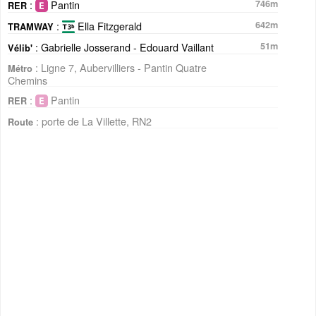
:
Pantin
746m
RER
:
Ella Fitzgerald
642m
TRAMWAY
: Gabrielle Josserand - Edouard Vaillant
51m
Vélib'
: Ligne 7, Aubervilliers - Pantin Quatre
Métro
Chemins
:
Pantin
RER
: porte de La Villette, RN2
Route