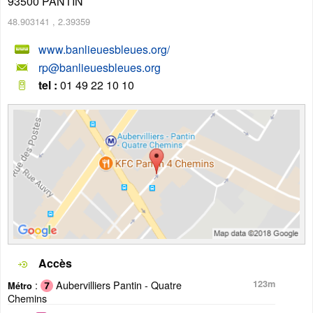
93500
PANTIN
48.903141
,
2.39359
www.banlieuesbleues.org/
rp@banlieuesbleues.org
tel :
01 49 22 10 10
Accès
:
Aubervilliers Pantin - Quatre
123m
Métro
Chemins