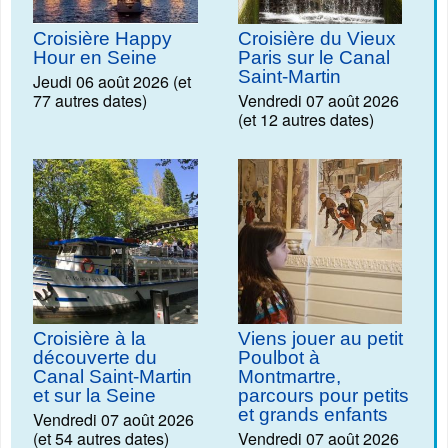
Croisière Happy
Croisière du Vieux
Hour en Seine
Paris sur le Canal
Saint-Martin
Jeudi 06 août 2026 (et
77 autres dates)
Vendredi 07 août 2026
(et 12 autres dates)
Croisière à la
Viens jouer au petit
découverte du
Poulbot à
Canal Saint-Martin
Montmartre,
et sur la Seine
parcours pour petits
et grands enfants
Vendredi 07 août 2026
(et 54 autres dates)
Vendredi 07 août 2026