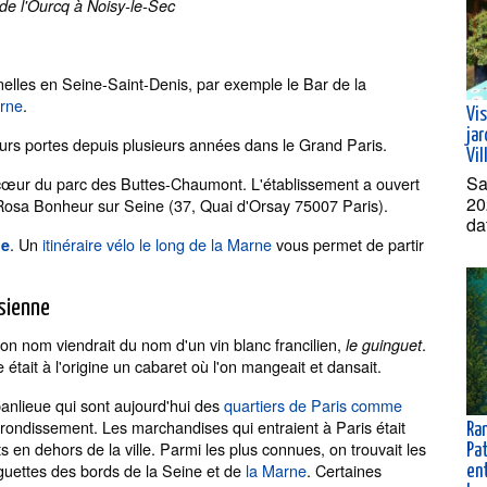
de l'Ourcq à Noisy-le-Sec
nelles en Seine-Saint-Denis, par exemple le Bar de la
arne
.
Vis
jar
eurs portes depuis plusieurs années dans le Grand Paris.
Vil
Sa
cœur du parc des Buttes-Chaumont. L'établissement a ouvert
20
Rosa Bonheur sur Seine (37, Quai d'Orsay 75007 Paris).
da
. Un
itinéraire vélo le long de la Marne
vous permet de partir
ne
isienne
on nom viendrait du nom d'un vin blanc francilien,
.
le guinguet
était à l'origine un cabaret où l'on mangeait et dansait.
 banlieue qui sont aujourd'hui des
quartiers de Paris comme
rondissement. Les marchandises qui entraient à Paris était
Ra
s en dehors de la ville. Parmi les plus connues, on trouvait les
Pat
inguettes des bords de la Seine et de
la Marne
. Certaines
ent