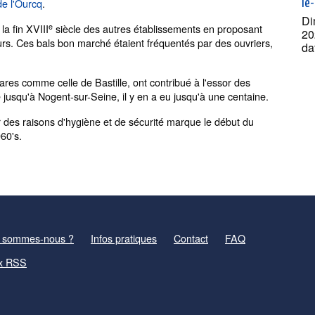
de l'Ourcq
.
le
Di
e
a fin XVIII
siècle des autres établissements en proposant
20
urs. Ces bals bon marché étaient fréquentés par des ouvriers,
da
res comme celle de Bastille, ont contribué à l'essor des
 jusqu'à Nogent-sur-Seine, il y en a eu jusqu'à une centaine.
ur des raisons d'hygiène et de sécurité marque le début du
60's.
 sommes-nous ?
Infos pratiques
Contact
FAQ
x RSS