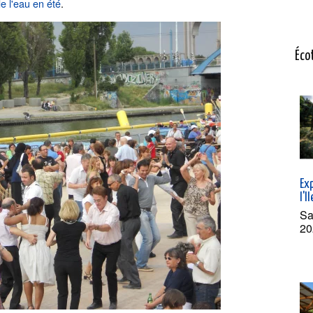
e l'eau en été
.
Éco
Exp
l'I
Sa
20