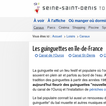
À voir
À l'affiche
Où manger où dormi
Canaux
Parcs
Cinéma
Shopping
Piscine
Sp
Vous êtes ici :
Accueil
>
Loisirs
>
Canaux
Les guinguettes en île-de-France
Canal de l'Ourcq
Canal St-Denis
C
La guinguette est un lieu festif et populaire où l
souvent en plein air et parfois au bord de l'eau. 
tradition des guinguettes à partir des années 1
aujourd'hui fleurir des guinguettes "nouvell
du canal de l'Ourcq et l'installation de
péniches cu
Le bal populaire connait lui aussi un renouveau 
guinguette" du bal musette et autres musiques et