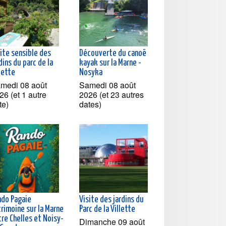
ite sensible des
Découverte du canoë
dins du parc de la
kayak sur la Marne -
lette
Nosyka
medi 08 août
Samedi 08 août
26 (et 1 autre
2026 (et 23 autres
te)
dates)
ndo Pagaie
Visite des jardins du
rimoine sur la Marne
Parc de la Villette
re Chelles et Noisy-
Dimanche 09 août