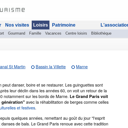
r
Nos visites
Loisirs
Patrimoine
L'associatio
ort
Gourmand
Famille
Vacances
Centre loisirs
Bibliothèque
anal St Martin
Bassin la Villette
Marne
'on peut danser, boire et se restaurer. Les guinguettes sont
Après leur déclin dans les années 60, on voit un retour de la
980 notamment sur les bords de Marne.
Le Grand Paris voit
avec la réhabilitation de berges comme celles
e génération"
lturelles et festives
.
depuis quelques années, remettant au goût du jour "l'esprit
 danses de bals. Le Grand Paris renoue avec cette tradition