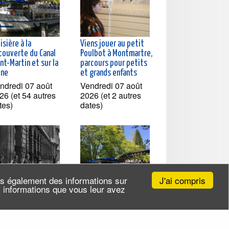
isière à la
Viens jouer au petit
couverte du Canal
Poulbot à Montmartre,
nt-Martin et sur la
parcours pour petits
ine
et grands enfants
ndredi 07 août
Vendredi 07 août
26 (et 54 autres
2026 (et 2 autres
tes)
dates)
J'ai compris
ns également des informations sur
es informations que vous leur avez
l'Occupation à la
Croisière à la
ération, Paris entre
découverte du Canal
40 et 1944
Saint-Martin et sur la