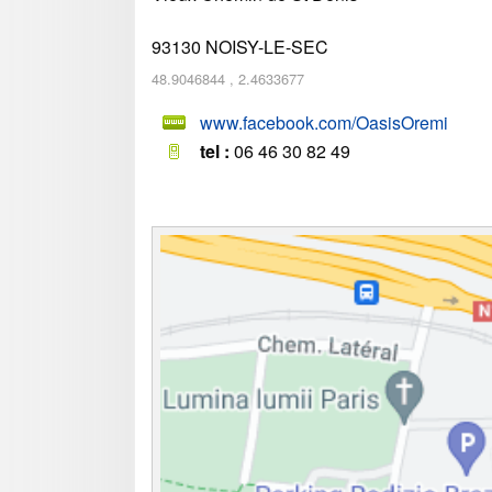
93130
NOISY-LE-SEC
48.9046844
,
2.4633677
www.facebook.com/OasisOremi
tel :
06 46 30 82 49