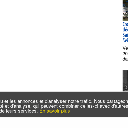
Cro
dé
Sai
Se
Ve
20
da
u et les annonces et d'analyser notre trafic. Nous partageo
cité et d'analyse, qui peuvent combiner celles-ci avec d'autr
n de leurs services.
En savoir plus
De 
Lib
19