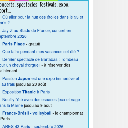
oncerts, spectacles, festivals, expo,
port...
Où aller pour la nuit des étoiles dans le 93 et
aris ?
Jay-Z au Stade de France, concert en
eptembre 2026
- gratuit
Paris Plage
Que faire pendant mes vacances cet été ?
Dernier spectacle de Bartabas : Tombeau
our un cheval d'orgueil
- à réserver dès
aintenant
Passion
est une expo immersive et
Japon
. au frais
jusqu'au 23 août
Exposition
à Paris
Titanic
Neuilly l'été avec des espaces jeux et nage
ans la Marne
jusqu'au 9 août
- le championnat
France-Brésil - volleyball
 Paris
ARES 43 Paris - septembre 2026