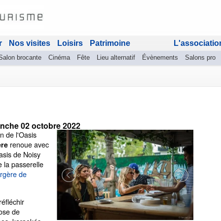
r
Nos visites
Loisirs
Patrimoine
L'associatio
Salon brocante
Cinéma
Fête
Lieu alternatif
Évènements
Salons pro
nche 02 octobre 2022
n de l'Oasis
renoue avec
ère
asis de Noisy
 la passerelle
rgère de
éfléchir
pose de