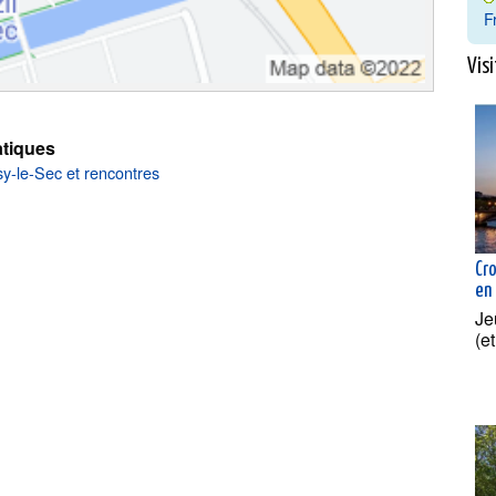
F
Visi
tiques
sy-le-Sec et rencontres
Cr
en
Je
(e