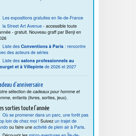
Les expositions gratuites en Ile-de-France
la Street Art Avenue
- accessible toute
'année - gratuit. Nouveau graff par Benji en
026
Liste des
: rencontre
Conventions à Paris
vec des acteurs de séries
Liste des
salons professionnels au
de 2026 et 2027
ourget et à Villepinte
adeau d'anniversaire
otre sélection de
cadeaux pour homme et
enfants (livres, sorties, jeux).
emme,
es sorties toute l'année
Où se promener dans un parc, une forêt pas
rop loin de chez moi !
Suivez
un trajet de
ando
ou faire une
activité de plein air à Paris
.
Découvrir les
micro-aventures en Île-de-