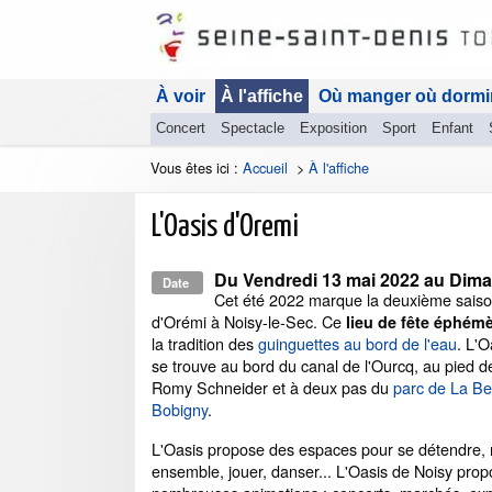
À voir
À l'affiche
Où manger où dormi
Concert
Spectacle
Exposition
Sport
Enfant
Vous êtes ici :
Accueil
>
À l'affiche
L'Oasis d'Oremi
Du
Vendredi 13 mai 2022
au
Dima
Date
Cet été 2022 marque la deuxième saiso
d'Orémi à Noisy-le-Sec. Ce
lieu de fête éphém
la tradition des
guinguettes au bord de l'eau
. L'O
se trouve au bord du canal de l'Ourcq, au pied de
Romy Schneider et à deux pas du
parc de La Be
Bobigny
.
L'Oasis propose des espaces pour se détendre, r
ensemble, jouer, danser... L'Oasis de Noisy pro