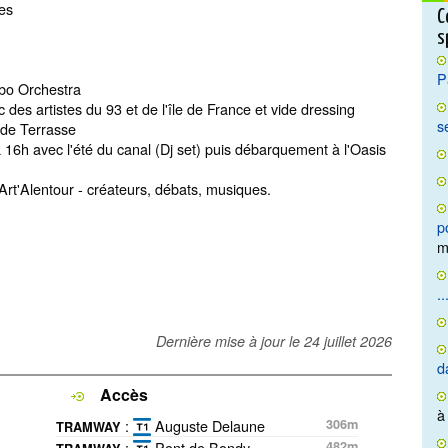
oes
C
s
)
P
ombo Orchestra
 des artistes du 93 et de l'île de France et vide dressing
s
d de Terrasse
 16h avec l'été du canal (Dj set) puis débarquement à l'Oasis
rt'Alentour - créateurs, débats, musiques.
p
m
..
Dernière mise à jour le
24 juillet 2026
d
Accès
à
:
Auguste Delaune
306m
TRAMWAY
:
Pont de Bondy
482m