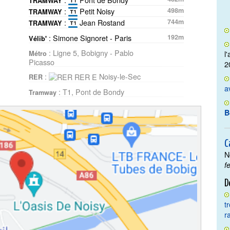
TRAMWAY
:
Petit Noisy
498m
TRAMWAY
:
Jean Rostand
744m
TRAMWAY
: Simone Signoret - Paris
192m
Vélib'
: Ligne 5, Bobigny - Pablo
l
Métro
Picasso
2
:
Noisy-le-Sec
RER
a
: T1, Pont de Bondy
Tramway
B
C
N
f
D
t
r