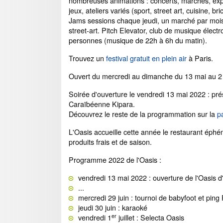
nombreuses animations : concerts, marchés, exp
jeux, ateliers variés (sport, street art, cuisine, bri
Jams sessions chaque jeudi, un marché par mois,
street-art. Pitch Elevator, club de musique élec
personnes (musique de 22h à 6h du matin).
Trouvez un
festival gratuit en plein air
à Paris.
Ouvert du mercredi au dimanche du 13 mai au 2
Soirée d'ouverture le vendredi 13 mai 2022 : pré
Caraïbéenne Kipara.
Découvrez le reste de la programmation sur la
p
L'Oasis accueille cette année le restaurant éphé
produits frais et de saison.
Programme 2022 de l'Oasis :
vendredi 13 mai 2022 : ouverture de l'Oasis 
...
mercredi 29 juin : tournoi de babyfoot et pin
jeudi 30 juin : karaoké
er
vendredi 1
juillet : Selecta Oasis