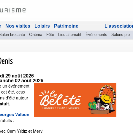
r
Nos visites
Loisirs
Patrimoine
L'associatio
Salon brocante
Cinéma
Fête
Lieu alternatif
Évènements
Salons pro
Denis
i 29 août 2026
anche 02 août 2026
se un événement
 cet été, ceux
ns d'été autour
atuit.
eorges Valbon
atuits :
vec Cem Yildiz et Meryl