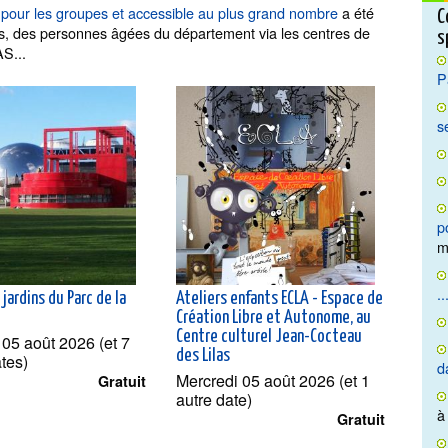
e pour les groupes et accessible au plus grand nombre
a été
C
es, des personnes âgées du département via les centres de
s
AS...
P
s
p
m
..
 jardins du Parc de la
Ateliers enfants ECLA - Espace de
Création Libre et Autonome, au
Centre culturel Jean-Cocteau
 05 août 2026 (et 7
des Lilas
ates)
d
Mercredi 05 août 2026 (et 1
Gratuit
autre date)
à
Gratuit