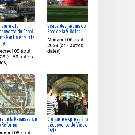
isière à la
Visite des jardins du
couverte du Canal
Parc de la Villette
nt-Martin et sur la
Mercredi 05 août
ine
2026 (et 7 autres
rcredi 05 août
dates)
26 (et 56 autres
tes)
is de la Renaissance
Croisière express à la
la Réforme
découverte du Vieux
Paris
rcredi 05 août