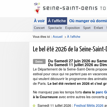
À voir
À l'affiche
Où manger où dormi
Concert
Spectacle
Exposition
Sport
Enfant
Vous êtes ici :
Accueil
>
À l'affiche
Le bel été 2026 de la Seine-Saint-
Du
Samedi 27 juin 2026
au
Samed
Dates
Du
Samedi 11 juillet 2026
au
Dim
Le Département de la Seine-Saint-Denis propo
estival pour ceux qui ne partent pas en vacances
qui veulent découvrir le programme des animatio
de Paris.
Le bel été revient en 2026 et c'est gr
Ne manquez pas les temps forts
dans le
parc G
avec entre autres les concerts gr
à la Courneuve
Samedi 11 juillet 2026 :
Festival Métis 2026
a