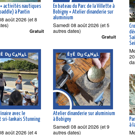
 + activités nautiques
En bateau du Parc de la Villette à
(pédalos, paddle) à Pantin
Bobigny + Atelier dinanderie sur
aluminium
8 août 2026 (et 8
ates)
Samedi 08 août 2026 (et 5
Cro
autres dates)
Gratuit
dé
Gratuit
Sai
Se
Me
20
da
linaire avec le
Atelier dinanderie sur aluminium
 sri-lankais Stunning
à Bobigny
Par
à 
Samedi 08 août 2026 (et 9
8 août 2026 (et 4
autres dates)
Me