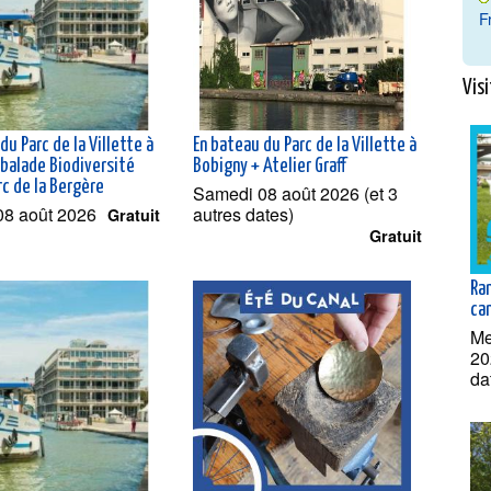
F
Visi
du Parc de la Villette à
En bateau du Parc de la Villette à
 balade Biodiversité
Bobigny + Atelier Graff
rc de la Bergère
Samedi 08 août 2026 (et 3
08 août 2026
autres dates)
Gratuit
Gratuit
Ra
can
Me
20
da