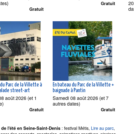
ates)
20
Gratuit
da
Gratuit
du Parc de la Villette à
En bateau du Parc de la Villette +
alade street-art
baignade à Pantin
8 août 2026 (et 1
Samedi 08 août 2026 (et 7
e)
autres dates)
Gratuit
Gratuit
: festival Métis,
Lire au parc
,
s de l'été en Seine-Saint-Denis
oser des concerts, spectacles, animations sportives, piscines