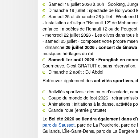
Samedi 18 juillet 2026 à 20h : Soolking, Junge
Dimanche 19 juillet : spectacle de Bollywood
Samedi 25 et dimanche 26 juillet : Week-end
- installation artistique "Renault 12" de Moham
enfance : modèles de Renault 12 ou de Peugeot
- mercredi 22 juillet 2026 - Les olives dans tous 
- samedi 25 juillet - composez votre propre mse
- dimanche
26 juillet 2026 : concert de Gnawa
musiques héritages du raï
Samedi 1er août 2026 : Franglish en conc
Courneuve. C'est GRATUIT et sans réservation.
Dimanche 2 août : DJ Abdel
Retrouvez également des
activités sportives,
Activités sportives : des murs d’escalade, c
Coupe du monde de foot 2026 : retransmission 
Animations : initiations à la danse, activités p
Grande roue (entrée gratuite)
Le
Bel été 2026 se tiendra également dans d'a
parc du Sausset
, parc de La Poudrerie, parc de 
Guilands, L’Île-Saint-Denis, parc de La Bergère 