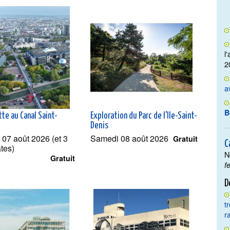
l
2
a
B
ette au Canal Saint-
Exploration du Parc de l'Ile-Saint-
Denis
 07 août 2026 (et 3
Samedi 08 août 2026
Gratuit
C
ates)
N
Gratuit
f
D
t
r