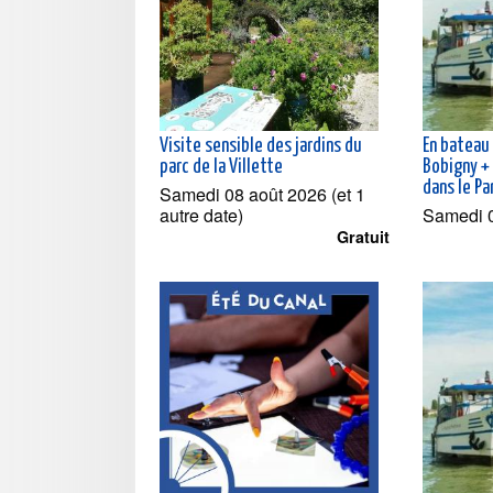
Visite sensible des jardins du
En bateau 
parc de la Villette
Bobigny +
dans le Pa
Samedi 08 août 2026 (et 1
autre date)
Samedi 
Gratuit