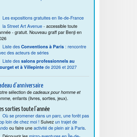
Les expositions gratuites en Ile-de-France
la Street Art Avenue
- accessible toute
'année - gratuit. Nouveau graff par Benji en
026
Liste des
: rencontre
Conventions à Paris
vec des acteurs de séries
Liste des
salons professionnels au
de 2026 et 2027
ourget et à Villepinte
adeau d'anniversaire
otre sélection de
cadeaux pour homme et
enfants (livres, sorties, jeux).
emme,
es sorties toute l'année
Où se promener dans un parc, une forêt pas
rop loin de chez moi !
Suivez
un trajet de
ando
ou faire une
activité de plein air à Paris
.
Découvrir les
micro-aventures en Île-de-