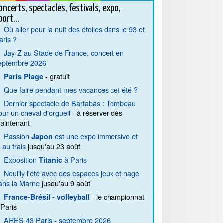
oncerts, spectacles, festivals, expo,
port...
Où aller pour la nuit des étoiles dans le 93 et
aris ?
Jay-Z au Stade de France, concert en
eptembre 2026
- gratuit
Paris Plage
Que faire pendant mes vacances cet été ?
Dernier spectacle de Bartabas : Tombeau
our un cheval d'orgueil
- à réserver dès
aintenant
Passion
est une expo immersive et
Japon
. au frais
jusqu'au 23 août
Exposition
à Paris
Titanic
Neuilly l'été avec des espaces jeux et nage
ans la Marne
jusqu'au 9 août
- le championnat
France-Brésil - volleyball
 Paris
ARES 43 Paris - septembre 2026