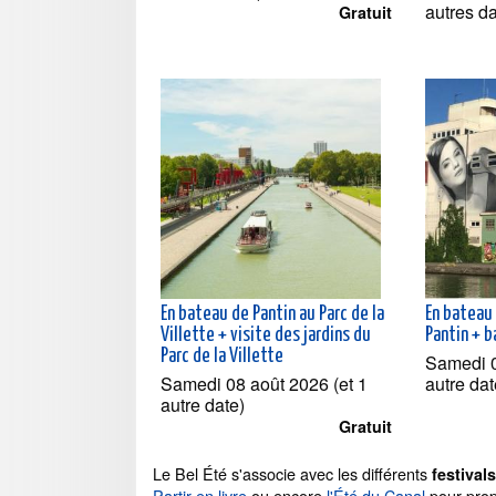
autres d
Gratuit
En bateau de Pantin au Parc de la
En bateau 
Villette + visite des jardins du
Pantin + b
Parc de la Villette
Samedi 0
Samedi 08 août 2026 (et 1
autre dat
autre date)
Gratuit
Le Bel Été s'associe avec les différents
festival
Partir en livre
ou encore
l'Été du Canal
pour prop