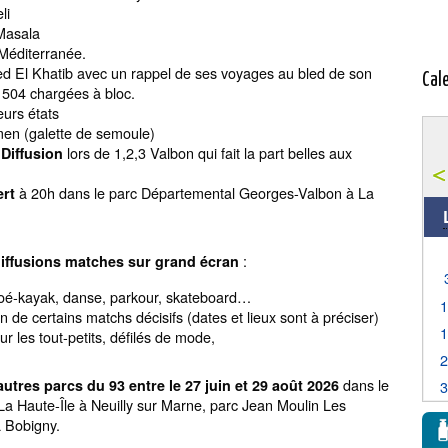
li
 Masala
 Méditerranée.
med El Khatib avec un rappel de ses voyages au bled de son
Cal
 504 chargées à bloc.
leurs états
men (galette de semoule)
lors de 1,2,3 Valbon qui fait la part belles aux
 Diffusion
à 20h dans le parc Départemental Georges-Valbon à La
ert
:
 diffusions matches sur grand écran
anoé-kayak, danse, parkour, skateboard…
de certains matchs décisifs (dates et lieux sont à préciser)
our les tout-petits, défilés de mode,
dans le
utres parcs du 93 entre le 27 juin et 29 août 2026
La Haute-Île à Neuilly sur Marne, parc Jean Moulin Les
à Bobigny.