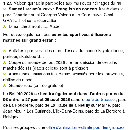
1,2,3 Valbon qui fait la part belles aux musiques héritages du raï
à 20h dans le
Samedi 1er août 2026 : Franglish en concert
parc Départemental Georges-Valbon à La Courneuve. C'est
GRATUIT et sans réservation.
Dimanche 2 août : DJ Abdel
Retrouvez également des
activités sportives, diffusions
:
matches sur grand écran
Activités sportives : des murs d’escalade, canoé-kayak, danse,
parkour, skateboard…
Coupe du monde de foot 2026 : retransmission de certains
matchs décisifs (dates et lieux sont à préciser)
Animations : initiations à la danse, activités pour les tout-petits,
défilés de mode,
Grande roue (entrée gratuite)
Le
Bel été 2026 se tiendra également dans d'autres parcs du
dans le
parc du Sausset
, parc
93 entre le 27 juin et 29 août 2026
de La Poudrerie, parc de La Haute-Île à Neuilly sur Marne, parc
Jean Moulin Les Guilands, L’Île-Saint-Denis, parc de La Bergère à
Bobigny.
Pour les groupes : une
offre d'animation estivale pour les groupes