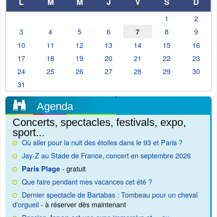
L
M
M
J
V
S
D
1
2
3
4
5
6
8
9
7
10
11
12
13
14
15
16
17
18
19
20
21
22
23
24
25
26
27
28
29
30
31
Agenda
Concerts, spectacles, festivals, expo,
sport...
Où aller pour la nuit des étoiles dans le 93 et Paris ?
Jay-Z au Stade de France, concert en septembre 2026
- gratuit
Paris Plage
Que faire pendant mes vacances cet été ?
Dernier spectacle de Bartabas : Tombeau pour un cheval
d'orgueil
- à réserver dès maintenant