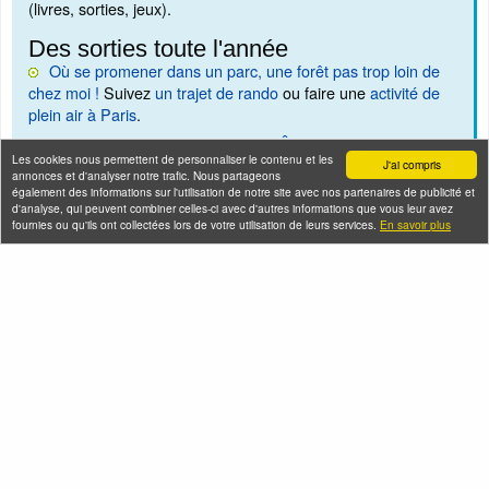
(livres, sorties, jeux).
Des sorties toute l'année
Où se promener dans un parc, une forêt pas trop loin de
chez moi !
Suivez
un trajet de rando
ou faire une
activité de
plein air à Paris
.
Découvrir les
micro-aventures en Île-de-France
! (petites
Les cookies nous permettent de personnaliser le contenu et les
balades)
J'ai compris
annonces et d'analyser notre trafic. Nous partageons
également des informations sur l'utilisation de notre site avec nos partenaires de publicité et
d'analyse, qui peuvent combiner celles-ci avec d'autres informations que vous leur avez
fournies ou qu'ils ont collectées lors de votre utilisation de leurs services.
En savoir plus
Visites des quartiers de Paris
Croisière à la
Croisière du canal