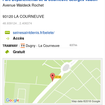
Avenue Waldeck Rochet
93120
LA COURNEUVE
48.939124
,
2.406374
seinesaintdenis.fr/belete/
Accès
:
Dugny - La Courneuve
637m
TRAMWAY
Gratuit