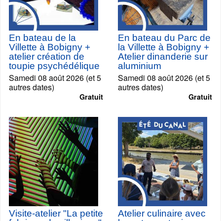
En bateau de la
En bateau du Parc de
Villette à Bobigny +
la Villette à Bobigny +
atelier création de
Atelier dinanderie sur
toupie psychédélique
aluminium
Samedi 08 août 2026 (et 5
Samedi 08 août 2026 (et 5
autres dates)
autres dates)
Gratuit
Gratuit
Visite-atelier "La petite
Atelier culinaire avec