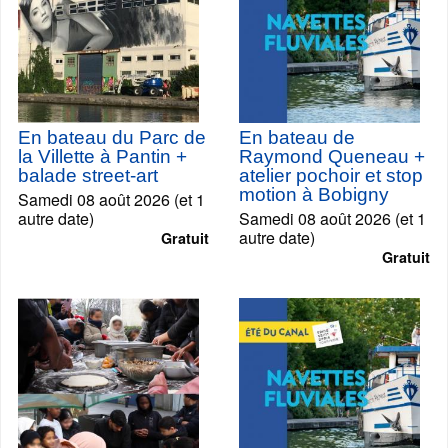
En bateau du Parc de
En bateau de
la Villette à Pantin +
Raymond Queneau +
balade street-art
atelier pochoir et stop
motion à Bobigny
Samedi 08 août 2026 (et 1
autre date)
Samedi 08 août 2026 (et 1
autre date)
Gratuit
Gratuit