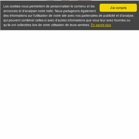
Les cookies nous permettent de personnaliser le contenu et les
J'ai compris
annonces et d'analyser notre trafic. Nous partageons également
des informations sur l'utilisation de notre site avec nos partenaires de publicité et d'analyse,
qui peuvent combiner celles-ci avec d'autres informations que vous leur avez fournies ou
qu'ils ont collectées lors de votre utilisation de leurs services.
En savoir plus
Seine-Saint-Denis Tourisme
140, avenue Jean Lolive
93695 Pantin Cedex
Téléphone
Qui sommes-nous ?
Infos pratiques
Contact
FAQ
Flux RSS