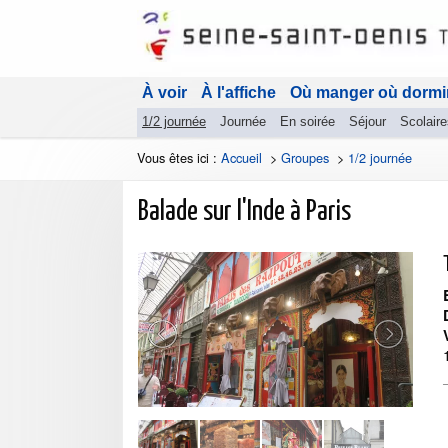
À voir
À l'affiche
Où manger où dormi
1/2 journée
Journée
En soirée
Séjour
Scolaire
Vous êtes ici :
Accueil
>
Groupes
>
1/2 journée
Balade sur l'Inde à Paris