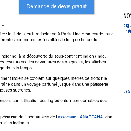
NO
..
Séjo
l'h
vez le fil de la culture indienne à Paris. Une promenade toute
fférentes communautés installées le long de la rue du
e indienne, à la découverte du sous-continent indien (Inde,
les restaurants, les devantures des magasins, les affiches
age dans le temps.
inent indien se côtoient sur quelques mètres de trottoir le
traîne dans un voyage parfumé jusque dans une pâtisserie
ieuses sucreries...
Les
seils sur l’utilisation des ingrédients incontournables des
cialiste de l’Inde au sein de l'
association ANARDANA
, dont
 cuisine indienne.