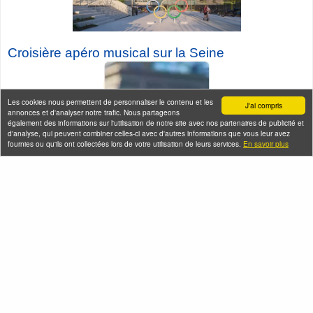
Croisière a
péro musical sur la Seine
Les cookies nous permettent de personnaliser le contenu et les
J'ai compris
annonces et d'analyser notre trafic. Nous partageons
également des informations sur l'utilisation de notre site avec nos partenaires de publicité et
d'analyse, qui peuvent combiner celles-ci avec d'autres informations que vous leur avez
fournies ou qu'ils ont collectées lors de votre utilisation de leurs services.
En savoir plus
Seine-Saint-Denis Tourisme
140, avenue Jean Lolive
93695 Pantin Cedex
Téléphone