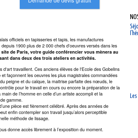
NO
Séjo
l'h
is officiels en tapisseries et tapis, les manufactures
é depuis 1900 plus de 2 000 chefs d'oeuvres versés dans les
e site de Paris, votre guide conférencier vous mènera au
sant dans deux des trois ateliers en activités.
s d'art travaillent. Ces anciens élèves de l'Ecole des Gobelins
et façonnent les oeuvres les plus magistrales commandées
e
 du peigne et du calque, la maitrise parfaite des nœuds, le
ontrôle pour le travail en cours ou encore la préparation de la
 main de l’homme en celle d’un artiste accompli et la
Les
t de gamme.
’une pièce est fièrement célébré. Après des années de
e peut enfin contempler son travail jusqu’alors perceptible
nelle méthode de lissage.
 vous donne accès librement à l’exposition du moment.