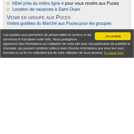
Hôtel près du métro ligne 4
pour vous rendre aux Puces
Location de vacances à Saint-Ouen
Venir en groupe aux Puces
Visites guidées du Marché aux Puces pour les groupes
Les cookies nous permettent de personnaliser le contenu et les
J'ai compris
annonces et d'analyser notre trafic. Nous partageons
également des informations sur l'utilisation de notre site avec nos partenaires de publicité et
Visiter les Puces
d'analyse, qui peuvent combiner celles-ci avec d'autres informations que vous leur avez
fournies ou qu'ils ont collectées lors de votre utilisation de leurs services.
En savoir plus
Street art à Saint-Ouen
Samedi 22 août 2026 (et 5 autres dates)
Seine-Saint-Denis Tourisme
140, avenue Jean Lolive
93695 Pantin Cedex
Téléphone