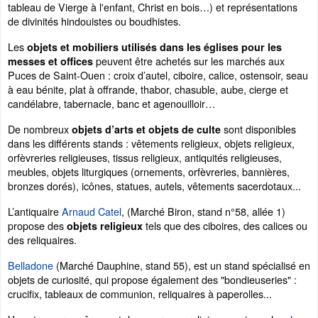
tableau de Vierge à l'enfant, Christ en bois…) et représentations
de divinités hindouistes ou boudhistes.
Les
objets et mobiliers utilisés dans les églises pour les
peuvent être achetés sur les marchés aux
messes et offices
Puces de Saint-Ouen : croix d’autel, ciboire, calice, ostensoir, seau
à eau bénite, plat à offrande, thabor, chasuble, aube, cierge et
candélabre, tabernacle, banc et agenouilloir…
De nombreux
sont disponibles
objets d’arts et objets de culte
dans les différents stands : vêtements religieux, objets religieux,
orfèvreries religieuses, tissus religieux, antiquités religieuses,
meubles, objets liturgiques (ornements, orfèvreries, bannières,
bronzes dorés), icônes, statues, autels, vêtements sacerdotaux...
L’antiquaire
Arnaud Catel
, (Marché Biron, stand n°58, allée 1)
propose des
tels que des ciboires, des calices ou
objets religieux
des reliquaires.
Belladone
(Marché Dauphine, stand 55), est un stand spécialisé en
objets de curiosité, qui propose également des "bondieuseries" :
crucifix, tableaux de communion, reliquaires à paperolles...