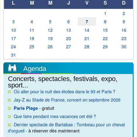
L
M
M
J
V
S
D
1
2
3
4
5
6
8
9
7
10
11
12
13
14
15
16
17
18
19
20
21
22
23
24
25
26
27
28
29
30
31
Agenda
Concerts, spectacles, festivals, expo,
sport...
Où aller pour la nuit des étoiles dans le 93 et Paris ?
Jay-Z au Stade de France, concert en septembre 2026
- gratuit
Paris Plage
Que faire pendant mes vacances cet été ?
Dernier spectacle de Bartabas : Tombeau pour un cheval
d'orgueil
- à réserver dès maintenant