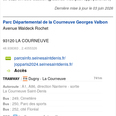
Dernière mise à jour le
03 juin 2026
Parc Départemental de la Courneuve Georges Valbon
Avenue Waldeck Rochet
93120
LA COURNEUVE
48.938363
,
2.4055326
parcsinfo.seinesaintdenis.fr/
jopparis2024.seinesaintdenis.fr/
Accès
:
Dugny - La Courneuve
741m
TRAMWAY
: A1, A86, direction Nanterre - sortie
Autoroute
La Courneuve Saint-Denis
: 249, Cimetière
Bus
: 250, Parc des sports
Bus
: 252, cité Floréal
Bus