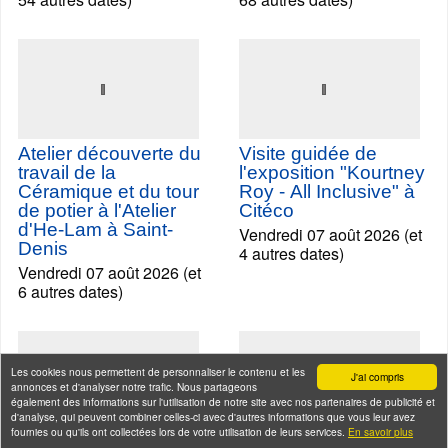
Saint-Martin et sur la
Seine, le meilleur des
Seine
deux mondes
Vendredi 07 août 2026 (et
Vendredi 07 août 2026 (et
54 autres dates)
68 autres dates)
Atelier découverte du
Visite guidée de
travail de la
l'exposition "Kourtney
Céramique et du tour
Roy - All Inclusive" à
de potier à l'Atelier
Citéco
Les cookies nous permettent de personnaliser le contenu et les
J'ai compris
annonces et d'analyser notre trafic. Nous partageons
d'He-Lam à Saint-
Vendredi 07 août 2026 (et
également des informations sur l'utilisation de notre site avec nos partenaires de publicité et
Denis
4 autres dates)
d'analyse, qui peuvent combiner celles-ci avec d'autres informations que vous leur avez
Vendredi 07 août 2026 (et
fournies ou qu'ils ont collectées lors de votre utilisation de leurs services.
En savoir plus