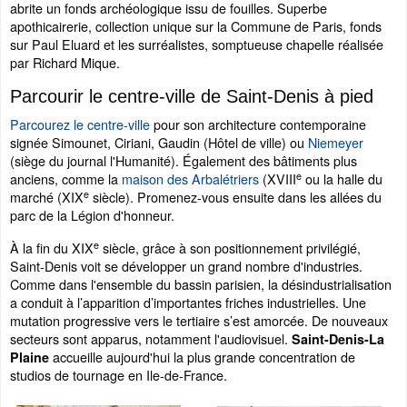
abrite un fonds archéologique issu de fouilles. Superbe
apothicairerie, collection unique sur la Commune de Paris, fonds
sur Paul Eluard et les surréalistes, somptueuse chapelle réalisée
par Richard Mique.
Parcourir le centre-ville de Saint-Denis à pied
Parcourez le centre-ville
pour son architecture contemporaine
signée Simounet, Ciriani, Gaudin (Hôtel de ville) ou
Niemeyer
(siège du journal l'Humanité). Également des bâtiments plus
e
anciens, comme la
maison des Arbalétriers
(XVIII
ou la halle du
e
marché (XIX
siècle). Promenez-vous ensuite dans les allées du
parc de la Légion d'honneur.
e
À la fin du XIX
siècle, grâce à son positionnement privilégié,
Saint-Denis voit se développer un grand nombre d'industries.
Comme dans l'ensemble du bassin parisien, la désindustrialisation
a conduit à l’apparition d’importantes friches industrielles. Une
mutation progressive vers le tertiaire s’est amorcée. De nouveaux
secteurs sont apparus, notamment l'audiovisuel.
Saint-Denis-La
accueille aujourd'hui la plus grande concentration de
Plaine
studios de tournage en Ile-de-France.