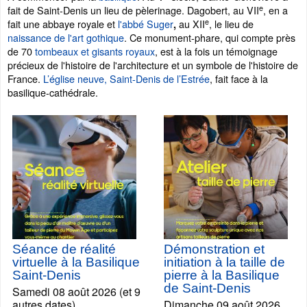
e
fait de Saint-Denis un lieu de pèlerinage. Dagobert, au VII
, en a
e
fait une abbaye royale et
l'abbé Suger
au XII
, le lieu de
,
naissance de l'art gothique
. Ce monument-phare, qui compte près
de 70
tombeaux et gisants royaux
, est à la fois un témoignage
précieux de l'histoire de l'architecture et un symbole de l'histoire de
France.
L’église neuve, Saint-Denis de l’Estrée
, fait face à la
basilique-cathédrale.
Séance de réalité
Démonstration et
virtuelle à la Basilique
initiation à la taille de
Saint-Denis
pierre à la Basilique
de Saint-Denis
Samedi 08 août 2026 (et 9
autres dates)
Dimanche 09 août 2026