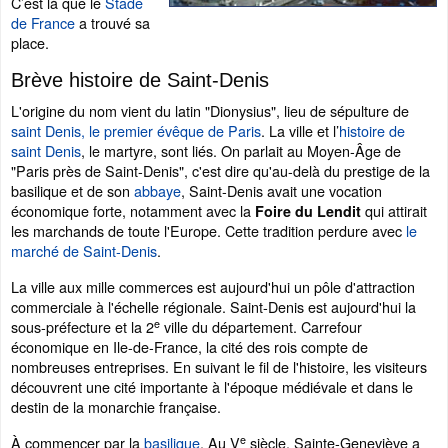
C’est là que le
Stade
de France
a trouvé sa
place.
Brève histoire de Saint-Denis
L'origine du nom vient du latin "Dionysius", lieu de sépulture de
saint Denis, le premier évêque de Paris
. La ville et l’
histoire de
saint Denis
, le martyre, sont liés. On parlait au Moyen-Âge de
"Paris près de Saint-Denis", c'est dire qu'au-delà du prestige de la
basilique et de son
abbaye
, Saint-Denis avait une vocation
économique forte, notamment avec la
qui attirait
Foire du Lendit
les marchands de toute l'Europe. Cette tradition perdure avec
le
marché de Saint-Denis
.
La ville aux mille commerces est aujourd'hui un pôle d'attraction
commerciale à l'échelle régionale. Saint-Denis est aujourd'hui la
e
sous-préfecture et la 2
ville du département. Carrefour
économique en Ile-de-France, la cité des rois compte de
nombreuses entreprises. En suivant le fil de l'histoire, les visiteurs
découvrent une cité importante à l'époque médiévale et dans le
destin de la monarchie française.
e
À commencer par la
basilique
. Au V
siècle, Sainte-Geneviève a