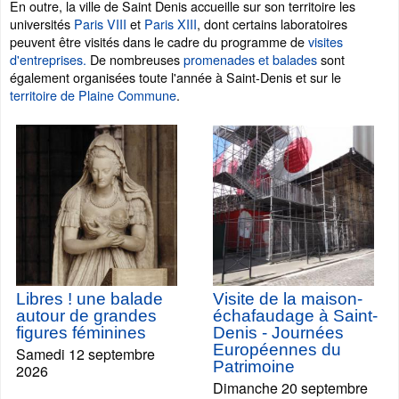
En outre, la ville de Saint Denis accueille sur son territoire les
universités
Paris VIII
et
Paris XIII
, dont certains laboratoires
peuvent être visités dans le cadre du programme de
visites
d'entreprises.
De nombreuses
promenades et balades
sont
également organisées toute l'année à Saint-Denis et sur le
territoire de Plaine Commune
.
Libres ! une balade
Visite de la maison-
autour de grandes
échafaudage à Saint-
figures féminines
Denis - Journées
Européennes du
Samedi 12 septembre
Patrimoine
2026
Dimanche 20 septembre