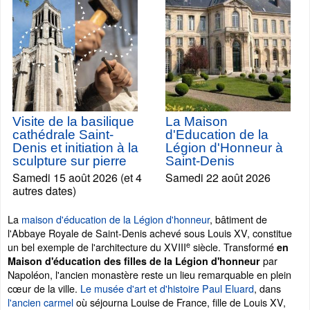
Visite de la basilique
La Maison
cathédrale Saint-
d'Education de la
Denis et initiation à la
Légion d'Honneur à
sculpture sur pierre
Saint-Denis
Samedi 15 août 2026 (et 4
Samedi 22 août 2026
autres dates)
La
maison d'éducation de la Légion d'honneur
, bâtiment de
l'Abbaye Royale de Saint-Denis achevé sous Louis XV, constitue
e
un bel exemple de l'architecture du XVIII
siècle. Transformé
en
par
Maison d'éducation des filles de la Légion d'honneur
Napoléon, l'ancien monastère reste un lieu remarquable en plein
cœur de la ville.
Le musée d'art et d'histoire Paul Eluard
, dans
l'ancien carmel
où séjourna Louise de France, fille de Louis XV,