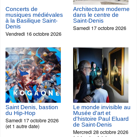
Concerts de
Architecture moderne
musiques médiévales
dans le centre de
à la Basilique Saint-
Saint-Denis
Denis
Samedi 17 octobre 2026
Vendredi 16 octobre 2026
Saint Denis, bastion
Le monde invisible au
du Hip-Hop
Musée d'art et
d'histoire Paul Eluard
Samedi 17 octobre 2026
de Saint-Denis
(et 1 autre date)
Mercredi 28 octobre 2026