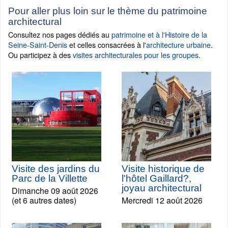
Pour aller plus loin sur le thème du patrimoine
architectural
Consultez nos pages dédiés au
patrimoine et à l'Histoire de la
Seine-Saint-Denis
et celles consacrées à l'
architecture urbaine
.
Ou participez à des
visites architecturales pour les groupes
.
Visite des jardins du
Visite historique de
Parc de la Villette
l'hôtel Gaillard?,
joyau architectural
Dimanche 09 août 2026
(et 6 autres dates)
Mercredi 12 août 2026