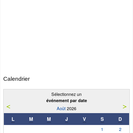
Calendrier
Sélectionnez un
événement par date
Août
2026
L
M
M
J
V
S
D
1
2