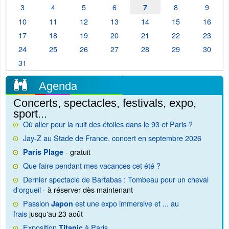
3
4
5
6
8
9
7
10
11
12
13
14
15
16
17
18
19
20
21
22
23
24
25
26
27
28
29
30
31
Agenda
Concerts, spectacles, festivals, expo,
sport...
Où aller pour la nuit des étoiles dans le 93 et Paris ?
Jay-Z au Stade de France, concert en septembre 2026
- gratuit
Paris Plage
Que faire pendant mes vacances cet été ?
Dernier spectacle de Bartabas : Tombeau pour un cheval
d'orgueil
- à réserver dès maintenant
Passion
est une expo immersive et ... au
Japon
frais
jusqu'au 23 août
Exposition
à Paris
Titanic