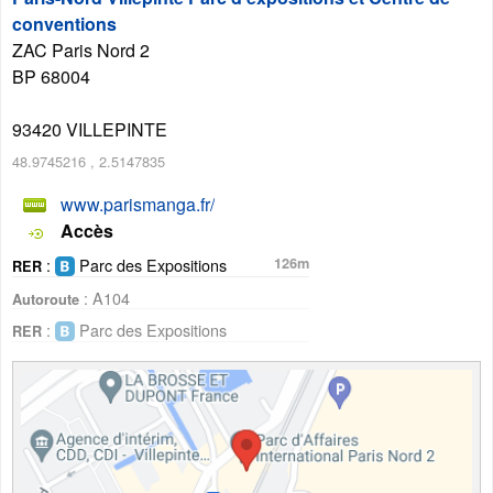
conventions
ZAC Paris Nord 2
BP 68004
93420
VILLEPINTE
48.9745216
,
2.5147835
www.parismanga.fr/
Accès
:
Parc des Expositions
126m
RER
: A104
Autoroute
:
Parc des Expositions
RER