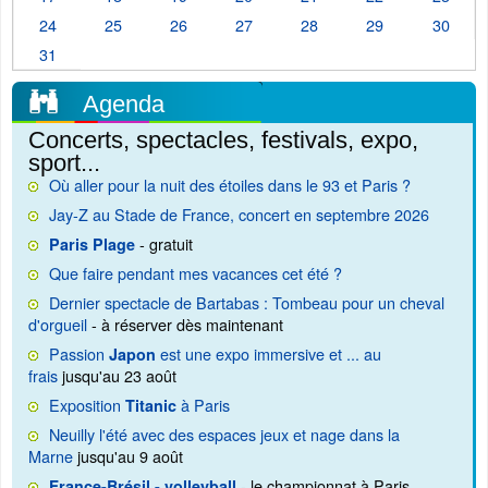
24
25
26
27
28
29
30
31
Agenda
Concerts, spectacles, festivals, expo,
sport...
Où aller pour la nuit des étoiles dans le 93 et Paris ?
Jay-Z au Stade de France, concert en septembre 2026
- gratuit
Paris Plage
Que faire pendant mes vacances cet été ?
Dernier spectacle de Bartabas : Tombeau pour un cheval
d'orgueil
- à réserver dès maintenant
Passion
est une expo immersive et ... au
Japon
frais
jusqu'au 23 août
Exposition
à Paris
Titanic
Neuilly l'été avec des espaces jeux et nage dans la
Marne
jusqu'au 9 août
- le championnat à Paris
France-Brésil - volleyball