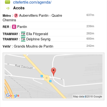
citefertile.com/agenda/
Accès
:
Aubervilliers Pantin - Quatre
637m
Métro
Chemins
:
Pantin
239m
RER
:
Ella Fitzgerald
282m
TRAMWAY
:
Delphine Seyrig
600m
TRAMWAY
: Grands Moulins de Pantin
242m
Vélib'