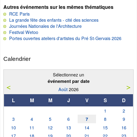
Autres événements sur les mêmes thématiques
RCE Paris
La grande fête des enfants - cité des sciences
Journées Nationales de l'Architecture
Festival Wetoo
Portes ouvertes ateliers d'artistes du Pré St-Gervais 2026
Calendrier
Sélectionnez un
événement par date
Août
2026
L
M
M
J
V
S
D
1
2
3
4
5
6
8
9
7
10
11
12
13
14
15
16
17
18
19
20
21
22
23