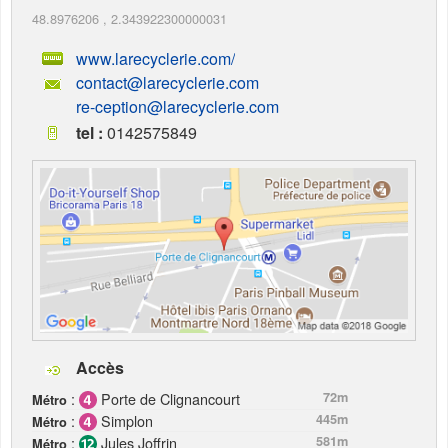
48.8976206
,
2.343922300000031
www.larecyclerie.com/
contact@larecyclerie.com
re-ception@larecyclerie.com
tel :
0142575849
Accès
:
Porte de Clignancourt
72m
Métro
:
Simplon
445m
Métro
:
Jules Joffrin
581m
Métro