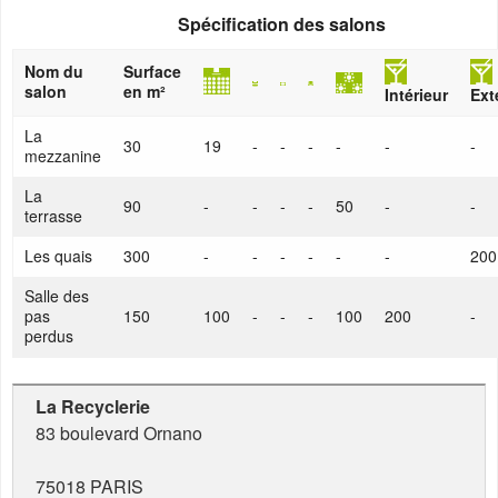
Spécification des salons
Nom du
Surface
salon
en m²
Intérieur
Ext
La
30
19
-
-
-
-
-
-
mezzanine
La
90
-
-
-
-
50
-
-
terrasse
Les quais
300
-
-
-
-
-
-
200
Salle des
pas
150
100
-
-
-
100
200
-
perdus
La Recyclerie
83 boulevard Ornano
75018
PARIS