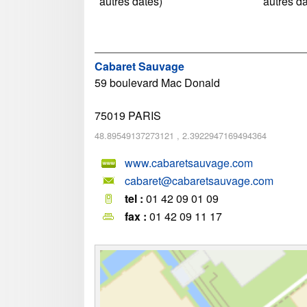
autres dates)
autres d
Cabaret Sauvage
59 boulevard Mac Donald
75019
PARIS
48.89549137273121
,
2.3922947169494364
www.cabaretsauvage.com
cabaret@cabaretsauvage.com
tel :
01 42 09 01 09
fax :
01 42 09 11 17