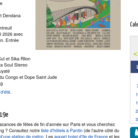
ne
et Dendana
Cal
ntreuil
té 2026 avec
un. Entrée
ut et Sika Rlion
tta Soul Stereo
uyaté
 du Congo et Dope Saint Jude
ng
 d'été
.
 19e
cances de fêtes de fin d'année sur Paris et vous cherchez
ing ? Consultez notre
liste d'hôtels à Pantin
(de l'autre côté du
 d'une station de métro
. Les
appart hotel d'Ile de France
et les