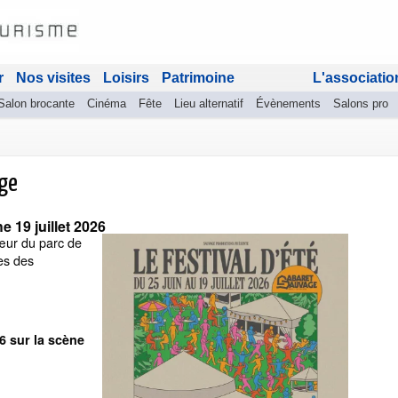
r
Nos visites
Loisirs
Patrimoine
L'associatio
Salon brocante
Cinéma
Fête
Lieu alternatif
Évènements
Salons pro
age
 19 juillet 2026
œur du parc de
es des
6 sur la scène