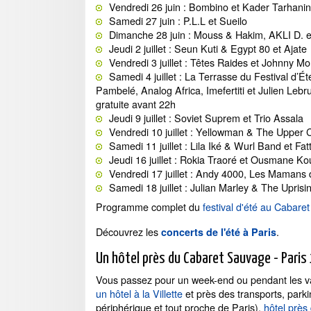
Vendredi 26 juin : Bombino et Kader Tarhani
Samedi 27 juin : P.L.L et Sueilo
Dimanche 28 juin : Mouss & Hakim, AKLI D. 
Jeudi 2 juillet : Seun Kuti & Egypt 80 et Ajate
Vendredi 3 juillet : Têtes Raides et Johnny Mo
Samedi 4 juillet : La Terrasse du Festival d’É
Pambelé, Analog Africa, Imefertiti et Julien Lebr
gratuite avant 22h
Jeudi 9 juillet : Soviet Suprem et Trio Assala
Vendredi 10 juillet : Yellowman & The Upper C
Samedi 11 juillet : Lila Iké & Wurl Band et Fa
Jeudi 16 juillet : Rokia Traoré et Ousmane Ko
Vendredi 17 juillet : Andy 4000, Les Mamans
Samedi 18 juillet : Julian Marley & The Uprisi
Programme complet du
festival d'été au Cabaret
Découvrez les
.
concerts de l'été à Paris
Un hôtel près du Cabaret Sauvage - Paris
Vous passez pour un week-end ou pendant les va
un hôtel à la Villette
et près des transports, park
périphérique et tout proche de Paris),
hôtel près