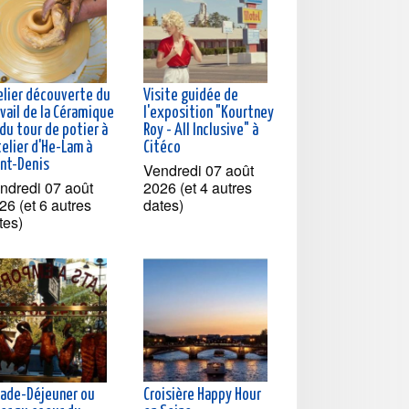
elier découverte du
Visite guidée de
vail de la Céramique
l'exposition "Kourtney
du tour de potier à
Roy - All Inclusive" à
telier d'He-Lam à
Citéco
int-Denis
Vendredi 07 août
ndredi 07 août
2026 (et 4 autres
26 (et 6 autres
dates)
tes)
lade-Déjeuner ou
Croisière Happy Hour