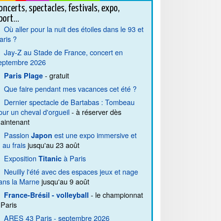
oncerts, spectacles, festivals, expo,
port...
Où aller pour la nuit des étoiles dans le 93 et
aris ?
Jay-Z au Stade de France, concert en
eptembre 2026
- gratuit
Paris Plage
Que faire pendant mes vacances cet été ?
Dernier spectacle de Bartabas : Tombeau
our un cheval d'orgueil
- à réserver dès
aintenant
Passion
est une expo immersive et
Japon
. au frais
jusqu'au 23 août
Exposition
à Paris
Titanic
Neuilly l'été avec des espaces jeux et nage
ans la Marne
jusqu'au 9 août
- le championnat
France-Brésil - volleyball
 Paris
ARES 43 Paris - septembre 2026