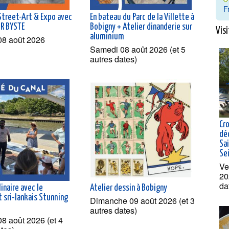
F
 Street-Art & Expo avec
En bateau du Parc de la Villette à
MR BYSTE
Bobigny + Atelier dinanderie sur
Visi
aluminium
08 août 2026
Samedi 08 août 2026 (et 5
autres dates)
Cro
dé
Sai
Se
Ve
20
da
linaire avec le
Atelier dessin à Bobigny
 sri-lankais Stunning
Dimanche 09 août 2026 (et 3
autres dates)
8 août 2026 (et 4