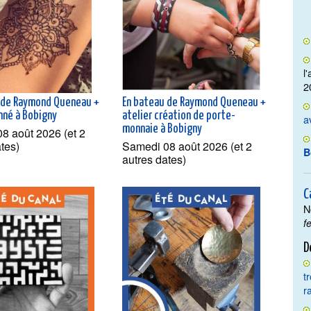
l
2
 de Raymond Queneau +
En bateau de Raymond Queneau +
nné à Bobigny
atelier création de porte-
a
monnaie à Bobigny
8 août 2026 (et 2
ates)
Samedi 08 août 2026 (et 2
B
autres dates)
C
N
f
D
t
r