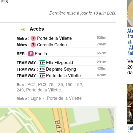
ates)
Dernière mise à jour le
19 juin 2026
Accès
At
tra
:
Porte de la Villette
539m
Métro
et 
:
Corentin Cariou
746m
Métro
l'A
:
Pantin
657m
Sa
RER
Ve
:
Ella Fitzgerald
291m
TRAMWAY
20
:
Delphine Seyrig
436m
TRAMWAY
da
:
Porte de la Villette
470m
TRAMWAY
: PC2, PC3, 75, 139, 150, 152,
Bus
249, Porte de la Villette.
: Ligne 7, Porte de la Villette
Métro
Ba