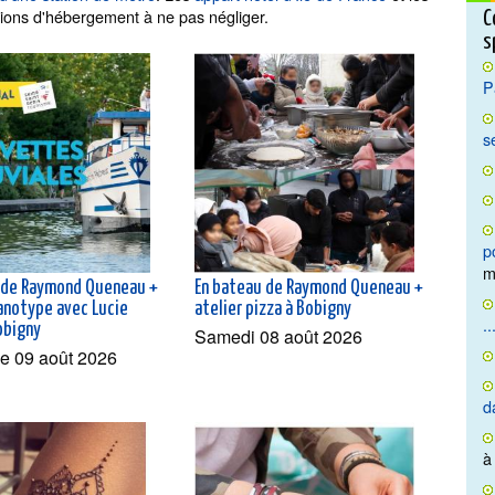
ions d'hébergement à ne pas négliger.
C
s
P
s
p
m
 de Raymond Queneau +
En bateau de Raymond Queneau +
yanotype avec Lucie
atelier pizza à Bobigny
..
obigny
Samedi 08 août 2026
e 09 août 2026
d
à