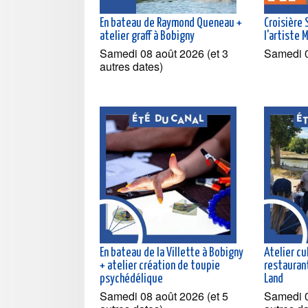
En bateau de Raymond Queneau +
Croisière
atelier graff à Bobigny
l'artiste 
Samedi 08 août 2026 (et 3
Samedi 
autres dates)
En bateau de la Villette à Bobigny
Atelier cu
+ atelier création de toupie
restaurant
psychédélique
Land
Samedi 08 août 2026 (et 5
Samedi 0