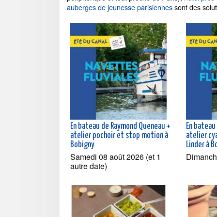
auberges de jeunesse parisiennes
sont des solut
En bateau de Raymond Queneau +
En bateau
atelier pochoir et stop motion à
atelier c
Bobigny
Linder à B
Samedi 08 août 2026 (et 1
Dimanch
autre date)