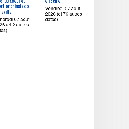
ner au coeur du
en Seine
rtier chinois de
Vendredi 07 août
leville
2026 (et 76 autres
ndredi 07 août
dates)
26 (et 2 autres
tes)