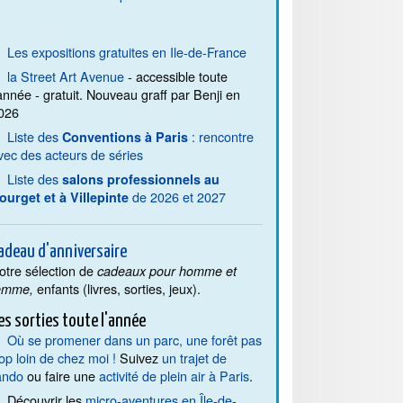
Les expositions gratuites en Ile-de-France
la Street Art Avenue
- accessible toute
'année - gratuit. Nouveau graff par Benji en
026
Liste des
: rencontre
Conventions à Paris
vec des acteurs de séries
Liste des
salons professionnels au
de 2026 et 2027
ourget et à Villepinte
adeau d'anniversaire
otre sélection de
cadeaux pour homme et
enfants (livres, sorties, jeux).
emme,
es sorties toute l'année
Où se promener dans un parc, une forêt pas
rop loin de chez moi !
Suivez
un trajet de
ando
ou faire une
activité de plein air à Paris
.
Découvrir les
micro-aventures en Île-de-