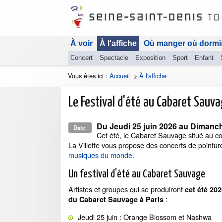
À voir
À l'affiche
Où manger où dormi
Concert
Spectacle
Exposition
Sport
Enfant
Vous êtes ici :
Accueil
>
À l'affiche
Le Festival d'été au Cabaret Sauv
Du
Jeudi 25 juin 2026
au
Dimanche
Date
Cet été, le Cabaret Sauvage situé au c
La Villette vous propose des concerts de pointur
musiques du monde
.
Un festival d'été au Cabaret Sauvage
Artistes et groupes qui se produiront
cet été 202
:
du Cabaret Sauvage à Paris
Jeudi 25 juin : Orange Blossom et Nashwa