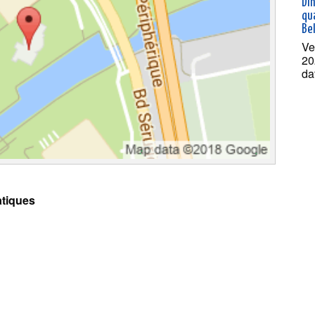
Dî
qua
Bel
Ve
20
da
tiques