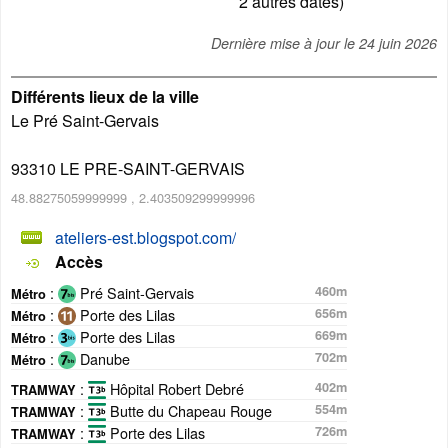
2 autres dates)
Dernière mise à jour le
24 juin 2026
Différents lieux de la ville
Le Pré Saint-Gervais
93310
LE PRE-SAINT-GERVAIS
48.88275059999999
,
2.403509299999996
ateliers-est.blogspot.com/
Accès
:
Pré Saint-Gervais
460m
Métro
:
Porte des Lilas
656m
Métro
:
Porte des Lilas
669m
Métro
:
Danube
702m
Métro
:
Hôpital Robert Debré
402m
TRAMWAY
:
Butte du Chapeau Rouge
554m
TRAMWAY
:
Porte des Lilas
726m
TRAMWAY