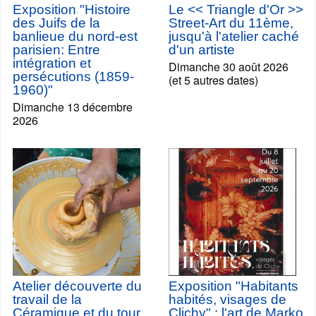
Exposition "Histoire
Le << Triangle d'Or >>
des Juifs de la
Street-Art du 11ème,
banlieue du nord-est
jusqu'à l'atelier caché
parisien: Entre
d'un artiste
intégration et
Dimanche 30 août 2026
persécutions (1859-
(et 5 autres dates)
1960)"
Dimanche 13 décembre
2026
Atelier découverte du
Exposition "Habitants
travail de la
habités, visages de
Céramique et du tour
Clichy" : l'art de Marko