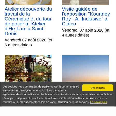
Atelier découverte du
Visite guidée de
travail de la
l'exposition "Kourtney
Céramique et du tour
Roy - All Inclusive" à
de potier à l'Atelier
Citéco
d'He-Lam à Saint-
Vendredi 07 août 2026 (et
Denis
4 autres dates)
Vendredi 07 août 2026 (et
6 autres dates)
Les cookies nous permettent de personnaliser le contenu et les
J'ai compris
annonces et d'analyser notre trafic. Nous partageons
également des informations sur l'utilisation de notre site avec nos partenaires de publicité et
d'analyse, qui peuvent combiner celles-ci avec d'autres informations que vous leur avez
fournies ou qu'ils ont collectées lors de votre utilisation de leurs services.
En savoir plus
Balade-Déjeuner ou
Croisière Happy Hour
Dîner au coeur du
en Seine
quartier chinois de