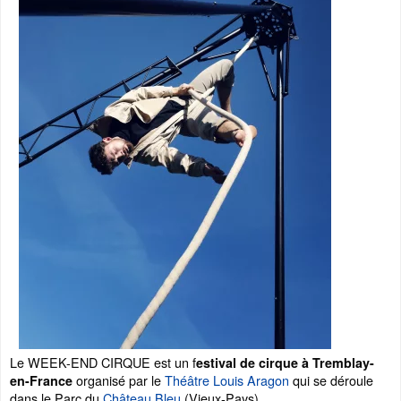
Le WEEK-END CIRQUE est un f
estival de cirque à Tremblay-
organisé par le
Théâtre Louis Aragon
qui se déroule
en-France
dans le Parc du
Château Bleu
(Vieux-Pays).