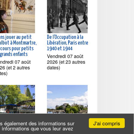
ns jouer au petit
De l'Occupation à la
ulbot à Montmartre,
Libération, Paris entre
rcours pour petits
1940 et 1944
 grands enfants
Vendredi 07 août
ndredi 07 août
2026 (et 23 autres
26 (et 2 autres
dates)
tes)
J'ai compris
ns également des informations sur
es informations que vous leur avez
isière à la
Croisière du canal