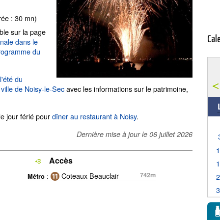
ée : 30 mn)
ble sur la page
Cal
onale dans le
rogramme du
l'été du
a
ville de Noisy-le-Sec
avec les informations sur le patrimoine,
de jour férié pour
dîner au restaurant à Noisy
.
Dernière mise à jour le
06 juillet 2026
Accès
:
Coteaux Beauclair
742m
Métro