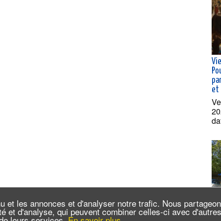
Vie
Po
pa
et
Ve
20
da
u et les annonces et d'analyser notre trafic. Nous partageo
cité et d'analyse, qui peuvent combiner celles-ci avec d'autr
Cro
n de leurs services.
En savoir plus