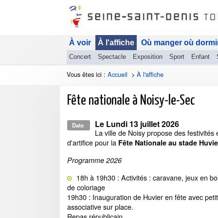
À voir
À l'affiche
Où manger où dormi
Concert
Spectacle
Exposition
Sport
Enfant
Vous êtes ici :
Accueil
>
À l'affiche
Fête nationale à Noisy-le-Sec
Le
Lundi 13 juillet 2026
Date
La ville de Noisy propose des festivités 
d'artifice pour la
Fête Nationale au stade Huvie
Programme 2026
18h à 19h30 : Activités : caravane, jeux en bo
de coloriage
19h30 : Inauguration de Huvier en fête avec petit
associative sur place.
Repas républicain