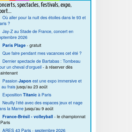
oncerts, spectacles, festivals, expo,
port...
Où aller pour la nuit des étoiles dans le 93 et
aris ?
Jay-Z au Stade de France, concert en
eptembre 2026
- gratuit
Paris Plage
Que faire pendant mes vacances cet été ?
Dernier spectacle de Bartabas : Tombeau
our un cheval d'orgueil
- à réserver dès
aintenant
Passion
est une expo immersive et
Japon
. au frais
jusqu'au 23 août
Exposition
à Paris
Titanic
Neuilly l'été avec des espaces jeux et nage
ans la Marne
jusqu'au 9 août
- le championnat
France-Brésil - volleyball
 Paris
ARES 43 Paris - septembre 2026