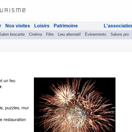
r
Nos visites
Loisirs
Patrimoine
L'associatio
Salon brocante
Cinéma
Fête
Lieu alternatif
Évènements
Salons pro
et un feu
.
r
is, puzzles, mur
e restauration