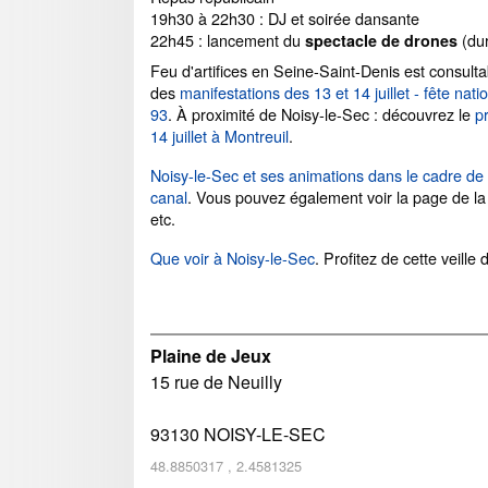
19h30 à 22h30 : DJ et soirée dansante
22h45 : lancement du
(dur
spectacle de drones
Feu d'artifices en Seine-Saint-Denis est consulta
des
manifestations des 13 et 14 juillet - fête nati
93
. À proximité de Noisy-le-Sec : découvrez le
p
14 juillet à Montreuil
.
Noisy-le-Sec et ses animations dans le cadre de 
canal
. Vous pouvez également voir la page de l
etc.
Que voir à Noisy-le-Sec
. Profitez de cette veille 
Plaine de Jeux
15 rue de Neuilly
93130
NOISY-LE-SEC
48.8850317
,
2.4581325