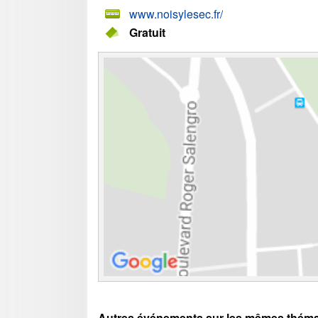
www.noisylesec.fr/
Gratuit
Autres événements sur les mêmes théma