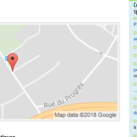
C
s
P
s
p
m
..
d
à
tiques