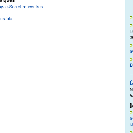
sy-le-Sec et rencontres
urable
l
2
a
B
C
N
f
D
t
r