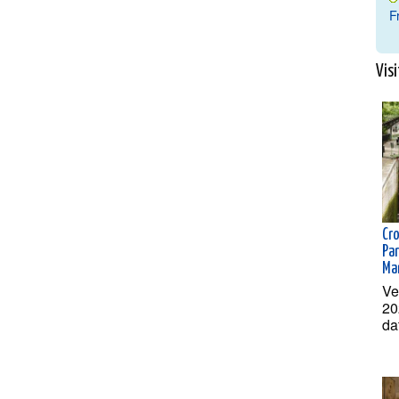
F
Visi
Cr
Par
Ma
Ve
20
da