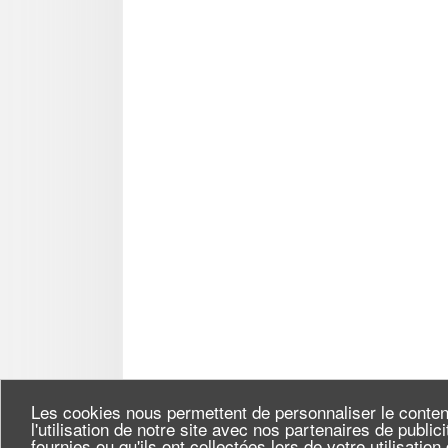
Les cookies nous permettent de personnaliser le conten
l'utilisation de notre site avec nos partenaires de publi
fournies ou qu'ils ont collectées lors de votre utilisatio