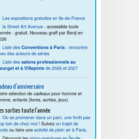
Les expositions gratuites en Ile-de-France
la Street Art Avenue
- accessible toute
'année - gratuit. Nouveau graff par Benji en
026
Liste des
: rencontre
Conventions à Paris
vec des acteurs de séries
Liste des
salons professionnels au
de 2026 et 2027
ourget et à Villepinte
adeau d'anniversaire
otre sélection de
cadeaux pour homme et
enfants (livres, sorties, jeux).
emme,
es sorties toute l'année
Où se promener dans un parc, une forêt pas
rop loin de chez moi !
Suivez
un trajet de
ando
ou faire une
activité de plein air à Paris
.
Découvrir les
micro-aventures en Île-de-