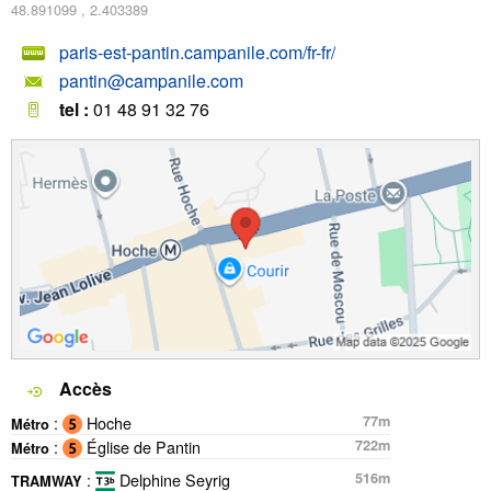
48.891099
,
2.403389
paris-est-pantin.campanile.com/fr-fr/
pantin@campanile.com
tel :
01 48 91 32 76
Accès
:
Hoche
77m
Métro
:
Église de Pantin
722m
Métro
:
Delphine Seyrig
516m
TRAMWAY