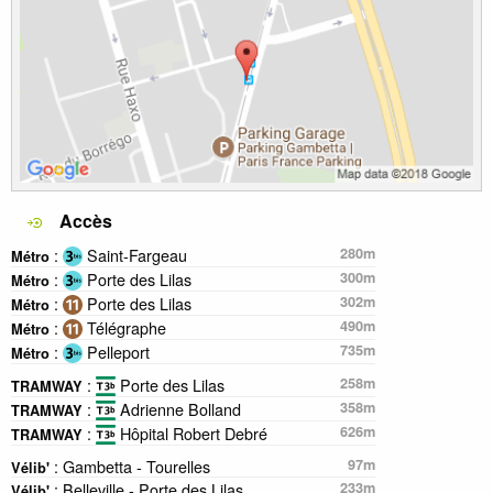
Accès
:
Saint-Fargeau
280m
Métro
:
Porte des Lilas
300m
Métro
:
Porte des Lilas
302m
Métro
:
Télégraphe
490m
Métro
:
Pelleport
735m
Métro
:
Porte des Lilas
258m
TRAMWAY
:
Adrienne Bolland
358m
TRAMWAY
:
Hôpital Robert Debré
626m
TRAMWAY
: Gambetta - Tourelles
97m
Vélib'
: Belleville - Porte des Lilas
233m
Vélib'