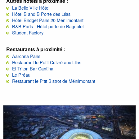
Autres hôtels à proximité :
La Belle Ville Hôtel
Hôtel B and B Porte des Lilas
Hôtel Bridget Paris 20 Ménilmontant
B&B Paris - Hôtel porte de Bagnolet
Student Factory
Restaurants à proximité :
Aarchna Paris
Restaurant le Petit Cuivré aux Lilas
El Triton Bar Cantina
Le Préau
Restaurant le P'tit Bistrot de Ménilmontant