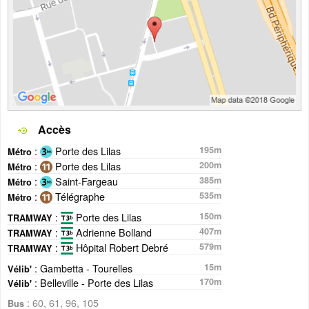
Accès
:
Porte des Lilas
195m
Métro
:
Porte des Lilas
200m
Métro
:
Saint-Fargeau
385m
Métro
:
Télégraphe
535m
Métro
:
Porte des Lilas
150m
TRAMWAY
:
Adrienne Bolland
407m
TRAMWAY
:
Hôpital Robert Debré
579m
TRAMWAY
: Gambetta - Tourelles
15m
Vélib'
: Belleville - Porte des Lilas
170m
Vélib'
: 60, 61, 96, 105
Bus